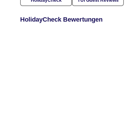
HolidayCheck
TUI Guest Reviews
HolidayCheck Bewertungen