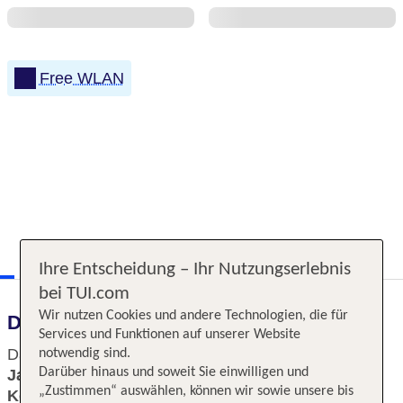
Free WLAN
Ihre Entscheidung – Ihr Nutzungserlebnis
bei TUI.com
Wir nutzen Cookies und andere Technologien, die für
Das erwartet Sie
Services und Funktionen auf unserer Website
Das
historische Stadthaus aus dem 19.
notwendig sind.
Darüber hinaus und soweit Sie einwilligen und
Jahrhundert
vereint Tradition mit
modernem
„Zustimmen“ auswählen, können wir sowie unsere bis
Komfort
. Ausgezeichnete Zimmer in