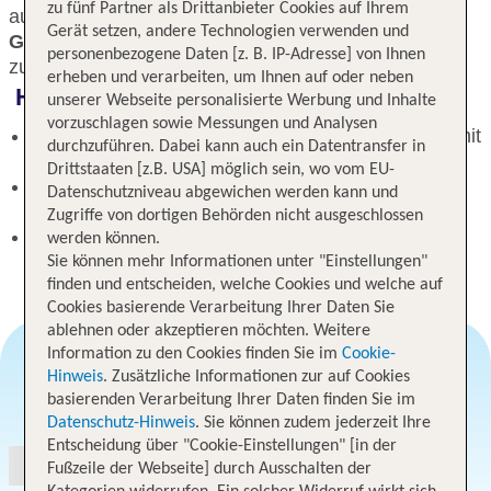
zu fünf Partner als Drittanbieter Cookies auf Ihrem
außergewöhnlicher Lage, gepaart mit
herzlicher
Gerät setzen, andere Technologien verwenden und
Gastfreundschaft
, schaffen eine gemütliche und
personenbezogene Daten [z. B. IP-Adresse] von Ihnen
zugleich schicke Atmosphäre.
erheben und verarbeiten, um Ihnen auf oder neben
Highlights
unserer Webseite personalisierte Werbung und Inhalte
vorzuschlagen sowie Messungen und Analysen
Charmantes Gebäude aus dem 19. Jahrhundert mit
durchzuführen. Dabei kann auch ein Datentransfer in
stilvoller Atmosphäre
Drittstaaten [z.B. USA] möglich sein, wo vom EU-
Ausgezeichnete Zimmer und herzliche
Datenschutzniveau abgewichen werden kann und
Gastfreundschaft in außergewöhnlicher Lage
Zugriffe von dortigen Behörden nicht ausgeschlossen
Perfekter Ausgangspunkt für Besuche im Hyde
werden können.
Park und der Oxford Street
Sie können mehr Informationen unter "Einstellungen"
finden und entscheiden, welche Cookies und welche auf
Cookies basierende Verarbeitung Ihrer Daten Sie
ablehnen oder akzeptieren möchten. Weitere
Information zu den Cookies finden Sie im
Cookie-
Hinweis
. Zusätzliche Informationen zur auf Cookies
basierenden Verarbeitung Ihrer Daten finden Sie im
Angebotsauswahl
Datenschutz-Hinweis
. Sie können zudem jederzeit Ihre
Entscheidung über "Cookie-Einstellungen" [in der
Fußzeile der Webseite] durch Ausschalten der