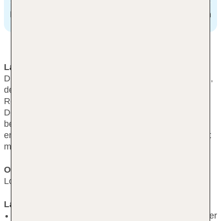
Earls court station
600 m
Lage & Umgebung
Die zentrale Unterkunft befindet sich in einer ruhigen,
dennoch lebhaften Umgebung mit zahlreichen
Restaurants und Geschäften in unmittelbarer Nähe.
Der Hyde Park liegt ca. 1,5 km entfernt, während die
bekannte Oxford Street etwa 2,5 km vom Hotel
entfernt ist. Der Flughafen London Heathrow erreicht
man nach ca. 20 km.
Ort
London
Lage
ruhig, zentral, lebhaft, Restaurants/Geschäfte in der