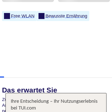
Free WLAN
Bewusste Ernährung
Das erwartet Sie
Zwischen Pazifikstränden und den majestätischen
Ihre Entscheidung – Ihr Nutzungserlebnis
Anden, definiert das Ritz-Carlton in Santiago
bei TUI.com
persönlichen Service
mit Leidenschaft
neu. Ein