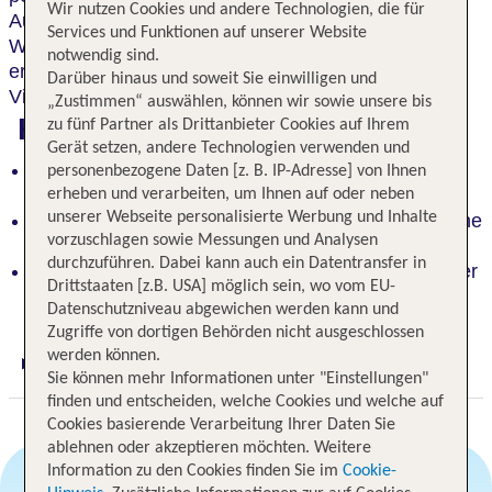
Wir nutzen Cookies und andere Technologien, die für
Aufenthalt verspricht unvergessliche
Services und Funktionen auf unserer Website
Wellnessangebote,
kulinarische Genüsse
und
notwendig sind.
erstklassigen Service in einem der angesehensten
Darüber hinaus und soweit Sie einwilligen und
Viertel der Stadt.
„Zustimmen“ auswählen, können wir sowie unsere bis
Highlights
zu fünf Partner als Drittanbieter Cookies auf Ihrem
Gerät setzen, andere Technologien verwenden und
Sandstrände am Pazifik & Skilaufen in den
personenbezogene Daten [z. B. IP-Adresse] von Ihnen
majestätischen Anden
erheben und verarbeiten, um Ihnen auf oder neben
unserer Webseite personalisierte Werbung und Inhalte
Unvergessliche Wellnessangebote und kulinarische
vorzuschlagen sowie Messungen und Analysen
Genüsse
durchzuführen. Dabei kann auch ein Datentransfer in
Erstklassiger Service im angesehensten Viertel der
Drittstaaten [z.B. USA] möglich sein, wo vom EU-
Stadt
Datenschutzniveau abgewichen werden kann und
Zugriffe von dortigen Behörden nicht ausgeschlossen
werden können.
Digitaler und telefonischer 24/7 TUI Service
Sie können mehr Informationen unter "Einstellungen"
finden und entscheiden, welche Cookies und welche auf
Cookies basierende Verarbeitung Ihrer Daten Sie
ablehnen oder akzeptieren möchten. Weitere
Information zu den Cookies finden Sie im
Cookie-