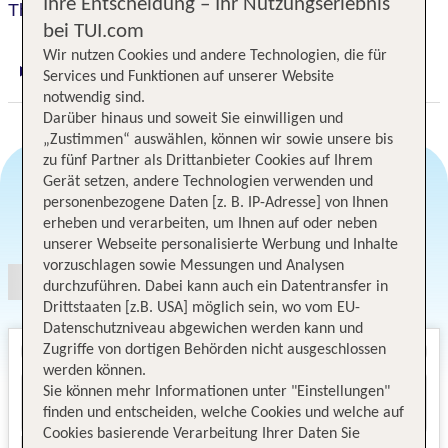
Ihre Entscheidung – Ihr Nutzungserlebnis
The Ritz-Carlton Key Biscayne, Miami
bei TUI.com
Wir nutzen Cookies und andere Technologien, die für
Services und Funktionen auf unserer Website
Digitaler und telefonischer 24/7 TUI Service
notwendig sind.
Darüber hinaus und soweit Sie einwilligen und
„Zustimmen“ auswählen, können wir sowie unsere bis
zu fünf Partner als Drittanbieter Cookies auf Ihrem
Gerät setzen, andere Technologien verwenden und
personenbezogene Daten [z. B. IP-Adresse] von Ihnen
Angebotsauswahl
erheben und verarbeiten, um Ihnen auf oder neben
unserer Webseite personalisierte Werbung und Inhalte
vorzuschlagen sowie Messungen und Analysen
durchzuführen. Dabei kann auch ein Datentransfer in
Drittstaaten [z.B. USA] möglich sein, wo vom EU-
Datenschutzniveau abgewichen werden kann und
Zugriffe von dortigen Behörden nicht ausgeschlossen
werden können.
Sie können mehr Informationen unter "Einstellungen"
finden und entscheiden, welche Cookies und welche auf
Cookies basierende Verarbeitung Ihrer Daten Sie