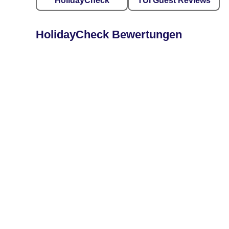
HolidayCheck
TUI Guest Reviews
HolidayCheck Bewertungen