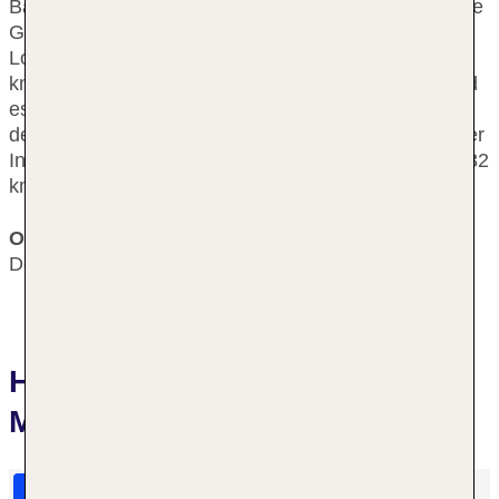
Bahnhof ist Rajiv Chowk. Die Gäste finden zahlreiche
Geschäfte direkt vor den Türen des Hotels und die
Lodhi Gardens in nur rund 1 km Entfernung. Etwa 6
km vom Hotel entfernt liegt die Ansal Plaza, während
es zum Connaught Place etwa 3 km sind und man
den Bahai Tempel in ca. 10 km Entfernung findet. Der
Internationale Flughafen Indira Gandhi ist ungefähr 32
km vom Hotel entfernt.
Ort
Delhi
Hotelbewertungen The Taj
Mahal Hotel
HolidayCheck Bewertungen
Das sagen TUI Gäste