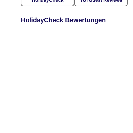
HolidayCheck
TUI Guest Reviews
HolidayCheck Bewertungen