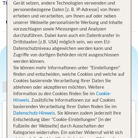
Travelodge London Central Tower Bridge
Gerät setzen, andere Technologien verwenden und
personenbezogene Daten [z. B. IP-Adresse] von Ihnen
erheben und verarbeiten, um Ihnen auf oder neben
unserer Webseite personalisierte Werbung und Inhalte
Digitaler und telefonischer 24/7 TUI Service
vorzuschlagen sowie Messungen und Analysen
durchzuführen. Dabei kann auch ein Datentransfer in
Drittstaaten [z.B. USA] möglich sein, wo vom EU-
Datenschutzniveau abgewichen werden kann und
Zugriffe von dortigen Behörden nicht ausgeschlossen
werden können.
Angebotsauswahl
Sie können mehr Informationen unter "Einstellungen"
finden und entscheiden, welche Cookies und welche auf
Cookies basierende Verarbeitung Ihrer Daten Sie
ablehnen oder akzeptieren möchten. Weitere
Information zu den Cookies finden Sie im
Cookie-
Hinweis
. Zusätzliche Informationen zur auf Cookies
basierenden Verarbeitung Ihrer Daten finden Sie im
Datenschutz-Hinweis
. Sie können zudem jederzeit Ihre
Entscheidung über "Cookie-Einstellungen" [in der
Fußzeile der Webseite] durch Ausschalten der
Kategorien widerrufen. Ein solcher Widerruf wirkt sich