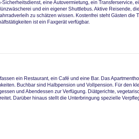
-Sicherheitsdienst, eine Autovermietung, ein Transferservice, e
ünzwäscherei und ein eigener Shuttlebus. Aktive Reisende, d
rradverleih zu schätzen wissen. Kostenfrei steht Gästen die 
ftstätigkeiten ist ein Faxgerät verfügbar.
15
ssen ein Restaurant, ein Café und eine Bar. Das Apartmenthote
eiten. Buchbar sind Halbpension und Vollpension. Für den kl
gessen und Abendessen zur Verfügung. Diätgerichte, vegetaris
tet. Darüber hinaus stellt die Unterbringung spezielle Verpf
astercard, Visa