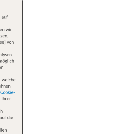
 auf
en wir
tzen,
se] von
alysen
 möglich
on
, welche
lehnen
Cookie-
 Ihrer
ch
auf die
llen