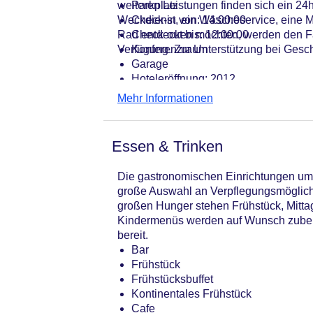
weiteren Leistungen finden sich ein 24h
Parkplatz
Weckdienst, ein Wäscheservice, eine M
Check-in von: 14:00:00
Rad entdecken möchten, werden den Fah
Check-out bis: 12:00:00
Verfügung. Zur Unterstützung bei Geschä
Konferenzraum
Garage
Hoteleröffnung: 2012
Hotelsafe
Mehr Informationen
WLAN/WiFi im Hotel
Letzte umfassende Renovierung: 20
Lift
Essen & Trinken
Anzahl der Aufzüge: 1
Haustiere
Die gastronomischen Einrichtungen umfa
Zimmerservice
große Auswahl an Verpflegungsmöglichk
Sonnenterrasse
großen Hunger stehen Frühstück, Mitta
Gesamtanzahl der Stockwerke: 22
Kindermenüs werden auf Wunsch zuberei
Gesamtanzahl der Zimmer: 304
bereit.
Pools:Outdoor Pool, Liegen am Pool
Bar
Zahlungsarten: American Express, M
Frühstück
Landeskategorie: 4 Sterne
Frühstücksbuffet
Kontinentales Frühstück
Cafe