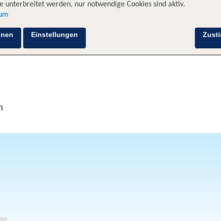
 unterbreitet werden, nur notwendige Cookies sind aktiv.
sum
Hotelinformationen
Lage
Bewertungen
hnen
Einstellungen
Zust
n