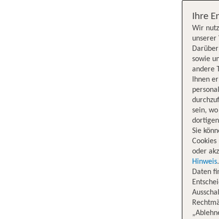
Ihre E
Wir nutz
unserer 
Darüber 
sowie un
andere 
Ihnen e
persona
durchzuf
sein, w
dortige
Sie könn
Cookies 
oder akz
Hinweis
Daten f
Entschei
Ausschal
Rechtmäß
„Ablehn