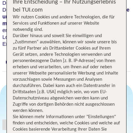
Ihre Entscheidung – Ihr Nutzungserlebnis
Das am Fuße der Niederen Tatra im Tal Demänová
Dolina gelegene Boutiquehotel ist als
Oase der Ruhe
bei TUI.com
und Entspannung
bekannt. Der
Wellnessbereich
Wir nutzen Cookies und andere Technologien, die für
mit Bergstrand
lässt Gäste zur Ruhe kommen und
Services und Funktionen auf unserer Website
entschleunigen. Ob mit einem Buch in der
notwendig sind.
Darüber hinaus und soweit Sie einwilligen und
Lobbylounge oder beim Lauschen des Baches -
„Zustimmen“ auswählen, können wir sowie unsere bis
Entspannung ist hier garantiert!
zu fünf Partner als Drittanbieter Cookies auf Ihrem
Gerät setzen, andere Technologien verwenden und
personenbezogene Daten [z. B. IP-Adresse] von Ihnen
Digitaler und telefonischer 24/7 TUI Service
erheben und verarbeiten, um Ihnen auf oder neben
unserer Webseite personalisierte Werbung und Inhalte
vorzuschlagen sowie Messungen und Analysen
durchzuführen. Dabei kann auch ein Datentransfer in
Drittstaaten [z.B. USA] möglich sein, wo vom EU-
Datenschutzniveau abgewichen werden kann und
Zugriffe von dortigen Behörden nicht ausgeschlossen
Angebotsauswahl
werden können.
Sie können mehr Informationen unter "Einstellungen"
finden und entscheiden, welche Cookies und welche auf
Cookies basierende Verarbeitung Ihrer Daten Sie