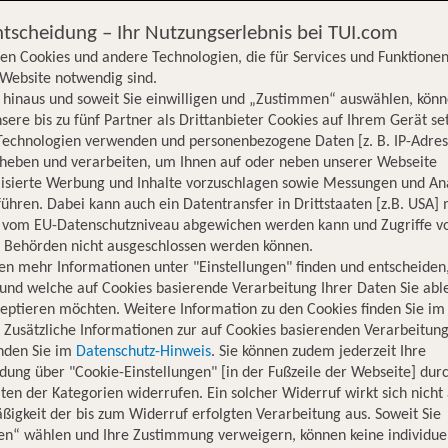
ntscheidung – Ihr Nutzungserlebnis bei TUI.com
en Cookies und andere Technologien, die für Services und Funktionen
Website notwendig sind.
hinaus und soweit Sie einwilligen und „Zustimmen“ auswählen, könn
sere bis zu fünf Partner als Drittanbieter Cookies auf Ihrem Gerät se
Technologien verwenden und personenbezogene Daten [z. B. IP-Adres
rheben und verarbeiten, um Ihnen auf oder neben unserer Webseite
lisierte Werbung und Inhalte vorzuschlagen sowie Messungen und An
ühren. Dabei kann auch ein Datentransfer in Drittstaaten [z.B. USA]
o vom EU-Datenschutzniveau abgewichen werden kann und Zugriffe v
n Behörden nicht ausgeschlossen werden können.
en mehr Informationen unter "Einstellungen" finden und entscheiden
und welche auf Cookies basierende Verarbeitung Ihrer Daten Sie ab
eptieren möchten. Weitere Information zu den Cookies finden Sie im
. Zusätzliche Informationen zur auf Cookies basierenden Verarbeitung
inden Sie im
Datenschutz-Hinweis
. Sie können zudem jederzeit Ihre
dung über "Cookie-Einstellungen" [in der Fußzeile der Webseite] dur
ten der Kategorien widerrufen. Ein solcher Widerruf wirkt sich nicht 
igkeit der bis zum Widerruf erfolgten Verarbeitung aus. Soweit Sie
Hotelinformationen
Lage
Bewertungen
en“ wählen und Ihre Zustimmung verweigern, können keine individue