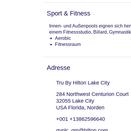
Sport & Fitness
Innen- und Außenpools eignen sich herv
einem Fitnessstudio, Billard, Gymnasti
Aerobic
Fitnessraum
Adresse
Tru By Hilton Lake City
284 Northwest Centurion Court
32055 Lake City
USA Florida, Norden
+001 +13862596640
gvnlc_gm@hilton.com