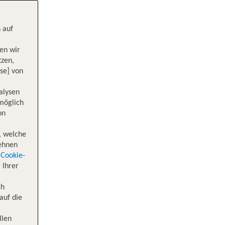
 auf
en wir
tzen,
se] von
alysen
 möglich
on
, welche
lehnen
Cookie-
 Ihrer
ch
auf die
llen