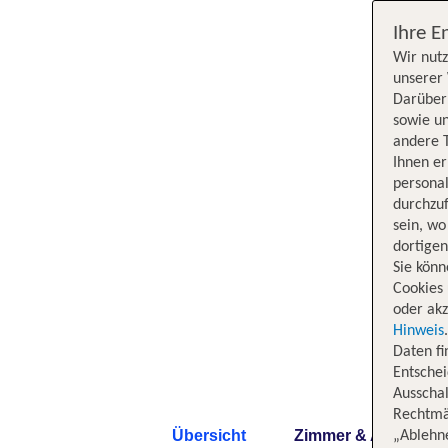
Ihre E
Wir nutz
unserer 
Darüber 
sowie un
andere 
Ihnen e
persona
durchzuf
sein, w
dortige
Sie könn
Cookies 
oder akz
Hinweis
Daten f
Entschei
Ausschal
Rechtmäß
Übersicht
Zimmer & Angebote
„Ablehn