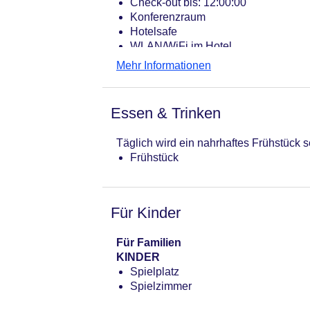
Check-out bis: 12:00:00
Konferenzraum
Hotelsafe
WLAN/WiFi im Hotel
Lift
Mehr Informationen
Minimarkt
Anzahl der Aufzüge: 1
Haustiere: gegen Gebühr
Essen & Trinken
Zimmerservice
Gesamtanzahl der Stockwerke: 4
Täglich wird ein nahrhaftes Frühstück se
Gesamtanzahl der Zimmer: 115
Frühstück
Pools:Indoor Pool, Outdoor Pool
Landeskategorie: 2 Sterne
Für Kinder
Für Familien
KINDER
Spielplatz
Spielzimmer