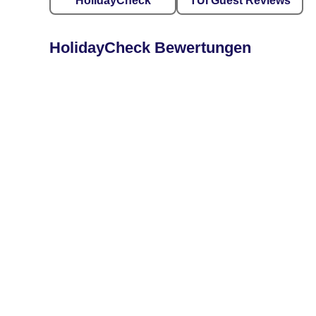
HolidayCheck
TUI Guest Reviews
HolidayCheck Bewertungen