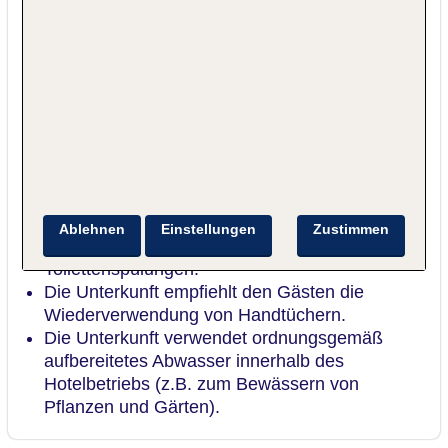
Die Unterkunftswäscherei sorgt für einen
effizienten Verbrauch, um
Wasserverschwendung zu vermeiden.
Zimmerreinigung ist optional wählbar (z.B.
Bettwäschewechsel wird reduziert).
Die Unterkunft betreibt und reinigt seine
Swimmingpools so, dass
Wasserverschwendung reduziert wird.
Die Unterkunft verwendet nur wassersparende
Duschsysteme.
Ablehnen
Einstellungen
Zustimmen
Die Unterkunft verwendet nur wassersparende
Toilettenspülungen.
Die Unterkunft empfiehlt den Gästen die
Wiederverwendung von Handtüchern.
Die Unterkunft verwendet ordnungsgemäß
aufbereitetes Abwasser innerhalb des
Hotelbetriebs (z.B. zum Bewässern von
Pflanzen und Gärten).