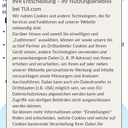
Ihre Entscheidung – Ihr Nutzungserlebnis
die Umgebung zu erkunden oder lassen Sie den Tag
bei TUI.com
im
Biergarten
ausklingen.
Wir nutzen Cookies und andere Technologien, die für
Highlights
Services und Funktionen auf unserer Website
notwendig sind.
Gemütlichkeit, Gastfreundlichkeit und einladender
Darüber hinaus und soweit Sie einwilligen und
Wellnessbereich erwarten Sie
„Zustimmen“ auswählen, können wir sowie unsere bis
Erkunden Sie die Umgebung mit einem E-Bike und
zu fünf Partner als Drittanbieter Cookies auf Ihrem
entspannen Sie im Biergarten
Gerät setzen, andere Technologien verwenden und
Büchlberg, ein Erholungsort nahe Passau, bietet
personenbezogene Daten [z. B. IP-Adresse] von Ihnen
Naturerlebnisse und Abenteuer
erheben und verarbeiten, um Ihnen auf oder neben
unserer Webseite personalisierte Werbung und Inhalte
vorzuschlagen sowie Messungen und Analysen
durchzuführen. Dabei kann auch ein Datentransfer in
Digitaler und telefonischer 24/7 TUI Service
Drittstaaten [z.B. USA] möglich sein, wo vom EU-
Datenschutzniveau abgewichen werden kann und
Zugriffe von dortigen Behörden nicht ausgeschlossen
werden können.
Sie können mehr Informationen unter "Einstellungen"
finden und entscheiden, welche Cookies und welche auf
Angebotsauswahl
Cookies basierende Verarbeitung Ihrer Daten Sie