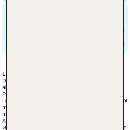
Entfernungen
Stadtzentrum/Ortszentrum
500 m
Bahnhof
107.5 km
Lage & Umgebung
Dieses Boutique-Hotel befindet sich im Herzen des
alten Budapest. Das imposante Budapester
Parlamentsgebäude und die St.-Stephans-Basilika
liegen in Gehweite. Nach nur ungefähr 1,6 km erreicht
man den Roosevelt tér. Nach etwa 10 min erreicht
man Bankfilialen, Buchläden, Boutiquen und
Apotheken, das nächste Kino liegt in rund 20
Gehminuten Entfernung. Der internationale Flughafen