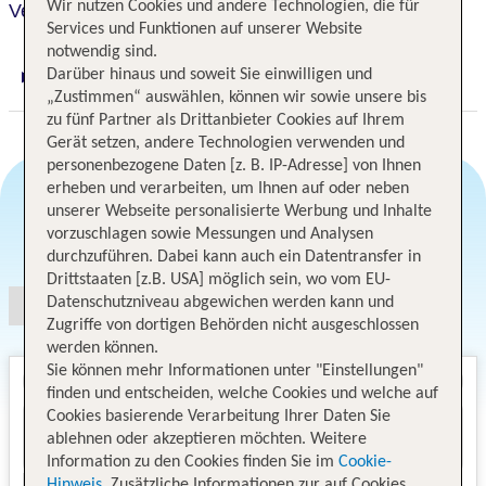
Wir nutzen Cookies und andere Technologien, die für
Verno House Budapest, Vignette Collection
Services und Funktionen auf unserer Website
notwendig sind.
Darüber hinaus und soweit Sie einwilligen und
Digitaler und telefonischer 24/7 TUI Service
„Zustimmen“ auswählen, können wir sowie unsere bis
zu fünf Partner als Drittanbieter Cookies auf Ihrem
Gerät setzen, andere Technologien verwenden und
personenbezogene Daten [z. B. IP-Adresse] von Ihnen
erheben und verarbeiten, um Ihnen auf oder neben
unserer Webseite personalisierte Werbung und Inhalte
vorzuschlagen sowie Messungen und Analysen
Angebotsauswahl
durchzuführen. Dabei kann auch ein Datentransfer in
Drittstaaten [z.B. USA] möglich sein, wo vom EU-
Datenschutzniveau abgewichen werden kann und
Zugriffe von dortigen Behörden nicht ausgeschlossen
werden können.
Sie können mehr Informationen unter "Einstellungen"
finden und entscheiden, welche Cookies und welche auf
Cookies basierende Verarbeitung Ihrer Daten Sie
ablehnen oder akzeptieren möchten. Weitere
Information zu den Cookies finden Sie im
Cookie-
Hinweis
. Zusätzliche Informationen zur auf Cookies