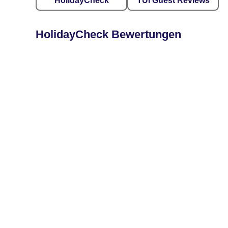
HolidayCheck
TUI Guest Reviews
HolidayCheck Bewertungen