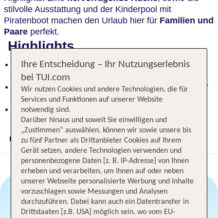
stilvolle Ausstattung und der Kinderpool mit
Piratenboot machen den Urlaub hier für
Familien und
Paare
perfekt.
Highlights
Spektakulärer Blick auf die wunderschöne Bucht
Ihre Entscheidung – Ihr Nutzungserlebnis
der Cala Mesquida
bei TUI.com
Hervorragende Küche und stilvolle Ausstattung für
Wir nutzen Cookies und andere Technologien, die für
perfekten Urlaub
Services und Funktionen auf unserer Website
Kinderpool mit Piratenboot für Familien
notwendig sind.
Darüber hinaus und soweit Sie einwilligen und
„Zustimmen“ auswählen, können wir sowie unsere bis
zu fünf Partner als Drittanbieter Cookies auf Ihrem
Digitaler und telefonischer 24/7 TUI Service
Gerät setzen, andere Technologien verwenden und
personenbezogene Daten [z. B. IP-Adresse] von Ihnen
erheben und verarbeiten, um Ihnen auf oder neben
unserer Webseite personalisierte Werbung und Inhalte
vorzuschlagen sowie Messungen und Analysen
durchzuführen. Dabei kann auch ein Datentransfer in
Angebotsauswahl
Drittstaaten [z.B. USA] möglich sein, wo vom EU-