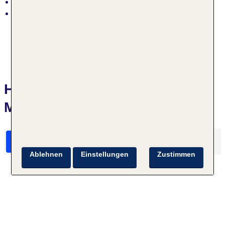
erste Strandlage
Strand: Sand, Bucht, Liegen: gegen Gebühr,
Fremdanbieter, Sonnenschirme: gegen Gebühr,
Fremdanbieter
Hotelbewertungen Viva Cala
Mesquida Resort & Spa
HolidayCheck Bewertungen
Das sagen TUI Gäste
Ablehnen
Einstellungen
Zustimmen