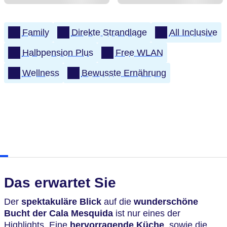
Family
Direkte Strandlage
All Inclusive
Halbpension Plus
Free WLAN
Wellness
Bewusste Ernährung
Das erwartet Sie
Der
spektakuläre Blick
auf die
wunderschöne
Bucht der Cala Mesquida
ist nur eines der
Highlights. Eine
hervorragende Küche
, sowie die