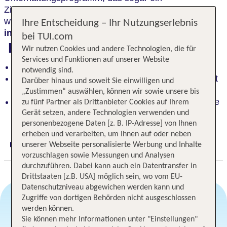
Zirkusprogramm beinhaltet. Trapezunterricht und
weitere
Sportangebote
garantieren einen
Ihre Entscheidung – Ihr Nutzungserlebnis
individuellen
Urlaub.
bei TUI.com
Highlights
Wir nutzen Cookies und andere Technologien, die für
Services und Funktionen auf unserer Website
Direkte Lage am Traumstrand auf Grand Bahama
notwendig sind.
Abwechslungsreiches Unterhaltungsprogramm mit
Darüber hinaus und soweit Sie einwilligen und
Zirkuseinlagen
„Zustimmen“ auswählen, können wir sowie unsere bis
Sportangebote wie Trapezunterricht für individuelle
zu fünf Partner als Drittanbieter Cookies auf Ihrem
Urlaubserlebnisse
Gerät setzen, andere Technologien verwenden und
personenbezogene Daten [z. B. IP-Adresse] von Ihnen
erheben und verarbeiten, um Ihnen auf oder neben
unserer Webseite personalisierte Werbung und Inhalte
Digitaler und telefonischer 24/7 TUI Service
vorzuschlagen sowie Messungen und Analysen
durchzuführen. Dabei kann auch ein Datentransfer in
Drittstaaten [z.B. USA] möglich sein, wo vom EU-
Datenschutzniveau abgewichen werden kann und
Zugriffe von dortigen Behörden nicht ausgeschlossen
werden können.
Angebotsauswahl
Sie können mehr Informationen unter "Einstellungen"