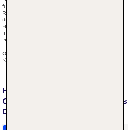
fußläufiger Entfernung zu den Tivoli-Gärten, dem
Rathausplatz, den Fußgängerzonen der Stadt und
dem an das Wasser grenzende Stadtgebiet. Bis zum
Hauptbahnhof der Stadt sind es zu Fuß nur ca. 10
min. Der Flughafen Kopenhagen ist ungefähr 12 km
vom Hotel entfernt.
Ort
Kopenhagen
Hotelbewertungen Wakeup
Copenhagen - Carsten Niebuhrs
Gade