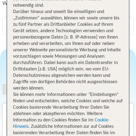
Wakeup Copenhagen, Carsten Niebuhrs Gade
notwendig sind.
Darüber hinaus und soweit Sie einwilligen und
„Zustimmen“ auswählen, können wir sowie unsere bis
zu fünf Partner als Drittanbieter Cookies auf Ihrem
Digitaler und telefonischer 24/7 TUI Service
Gerät setzen, andere Technologien verwenden und
personenbezogene Daten [z. B. IP-Adresse] von Ihnen
erheben und verarbeiten, um Ihnen auf oder neben
unserer Webseite personalisierte Werbung und Inhalte
vorzuschlagen sowie Messungen und Analysen
durchzuführen. Dabei kann auch ein Datentransfer in
Drittstaaten [z.B. USA] möglich sein, wo vom EU-
Angebotsauswahl
Datenschutzniveau abgewichen werden kann und
Zugriffe von dortigen Behörden nicht ausgeschlossen
werden können.
Sie können mehr Informationen unter "Einstellungen"
finden und entscheiden, welche Cookies und welche auf
Cookies basierende Verarbeitung Ihrer Daten Sie
ablehnen oder akzeptieren möchten. Weitere
Information zu den Cookies finden Sie im
Cookie-
Hinweis
. Zusätzliche Informationen zur auf Cookies
basierenden Verarbeitung Ihrer Daten finden Sie im