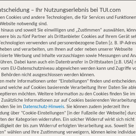
ntscheidung – Ihr Nutzungserlebnis bei TUI.com
en Cookies und andere Technologien, die für Services und Funktionen
Website notwendig sind.
hinaus und soweit Sie einwilligen und „Zustimmen“ auswählen, könn
sere bis zu fünf Partner als Drittanbieter Cookies auf Ihrem Gerät se
Technologien verwenden und personenbezogene Daten [z. B. IP-Adres
rheben und verarbeiten, um Ihnen auf oder neben unserer Webseite
lisierte Werbung und Inhalte vorzuschlagen sowie Messungen und An
ühren. Dabei kann auch ein Datentransfer in Drittstaaten [z.B. USA]
o vom EU-Datenschutzniveau abgewichen werden kann und Zugriffe v
n Behörden nicht ausgeschlossen werden können.
en mehr Informationen unter "Einstellungen" finden und entscheiden
und welche auf Cookies basierende Verarbeitung Ihrer Daten Sie ab
eptieren möchten. Weitere Information zu den Cookies finden Sie im
. Zusätzliche Informationen zur auf Cookies basierenden Verarbeitung
inden Sie im
Datenschutz-Hinweis
. Sie können zudem jederzeit Ihre
dung über "Cookie-Einstellungen" [in der Fußzeile der Webseite] dur
ten der Kategorien widerrufen. Ein solcher Widerruf wirkt sich nicht 
igkeit der bis zum Widerruf erfolgten Verarbeitung aus. Soweit Sie
Hotelinformationen
Lage
Bewertungen
en“ wählen und Ihre Zustimmung verweigern, können keine individue