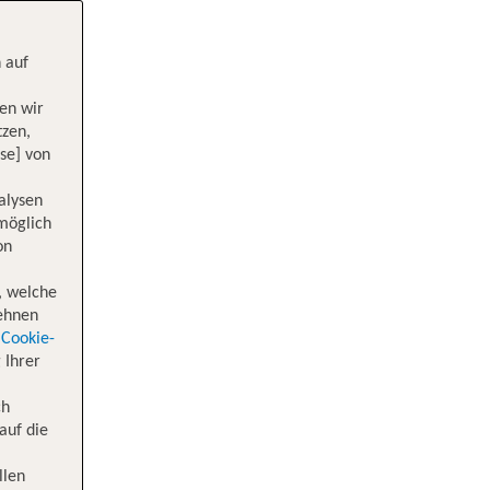
 auf
en wir
tzen,
se] von
alysen
 möglich
on
, welche
lehnen
Cookie-
 Ihrer
ch
auf die
llen