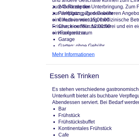
und andere Geschäfte können zum Eink
zum Gelände der Unterbringung. Zum P
24h Rezeption
zur Verfügung. Zu den weiteren Angebot
Parkplatz: gegen Gebühr
eine Autovermietung, medizinische Betr
Check-in von: 15:00:00
Friseur, eine Münzwäscherei und ein ei
Check-out bis: 12:00:00
ein Faxgerät an.
Konferenzraum
Garage
Garten: ohne Gebühr
Hotelsafe
Mehr Informationen
WLAN/WiFi im Hotel
Lift
Minimarkt
Essen & Trinken
Anzahl der Konferenzräume: 0
Anzahl der Aufzüge: 6
Es stehen verschiedene gastronomische
Zimmerservice
Unterkunft bietet als buchbare Verpfle
Sonnenterrasse
Abendessen serviert. Bei Bedarf werde
Gesamtanzahl der Stockwerke: 5
Bar
Gesamtanzahl der Zimmer: 247
Frühstück
Pools:Kinderbecken, Indoor Pool, O
Frühstücksbuffet
Zahlungsarten: American Express, D
Kontinentales Frühstück
Landeskategorie: 5 Sterne
Cafe