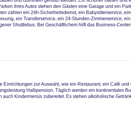
aufen und Bummeln genutzt werden. Ein schöner Garten und ei
arken ihres Autos stehen den Gästen eine Garage und ein Par
en zählen ein 24h-Sicherheitsdienst, ein Babysitterservice, ei
euung, ein Transferservice, ein 24-Stunden-Zimmerservice, ei
gener Shuttlebus. Bei Geschäftlichem hilft das Business-Center 
 Einrichtungen zur Auswahl, wie ein Restaurant, ein Café und 
gungsleistung Halbpension. Täglich werden ein kontinentales Bu
n auch Kindermenüs zubereitet. Es stehen alkoholische Geträn
utdoor Pool, Sonnenschirme am Pool, Liegen am Pool
iners Club, Mastercard, Visa