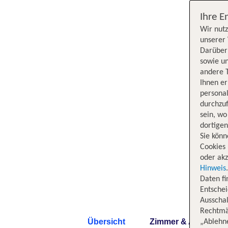
Ihre E
Wir nutz
unserer 
Darüber 
sowie un
andere 
Ihnen e
persona
durchzuf
sein, w
dortige
Sie könn
Cookies 
oder akz
Hinweis
Daten f
Entschei
Ausschal
Rechtmäß
Übersicht
Zimmer & Angebote
„Ablehn