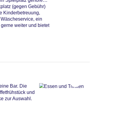
n Spielplatz gehören
kplatz (gegen Gebühr)
ne Kinderbetreuung,
n Wäscheservice, ein
gerne weiter und bietet
eine Bar. Die
ffetfrühstück und
ke zur Auswahl.