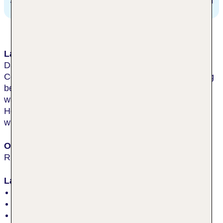
Stadtzentrum/Ortszentrum
8 km
Lage & Umgebung
Das Hotel liegt günstig am Anfang des Strandes der
Copacabana. Das Einkaufszentrum RioSul Shopping
befindet sich in der unmittelbaren Umgebung,
während Pão de Açúcar etwa 2 km entfernt ist. Das
Hotel ist genauso nah an der Innenstadt wie zu den
wichtigsten Sehenswürdigkeiten in Rio gelegen.
Ort
Rio de Janeiro
Lage
Sonnenschirme am Strand
Liegen am Strand
Sandstrand