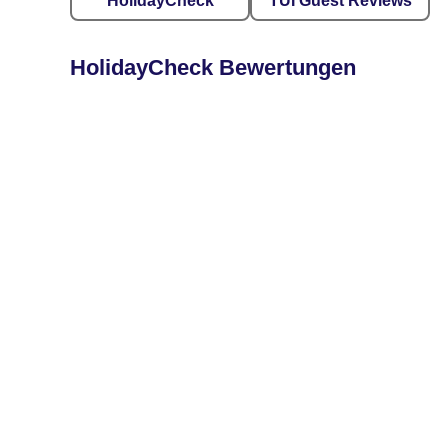
HolidayCheck
TUI Guest Reviews
HolidayCheck Bewertungen