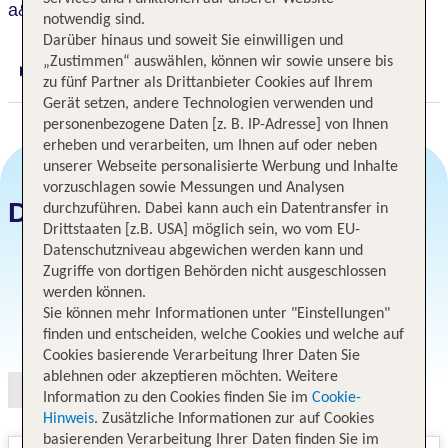
a&o Stuttgart City
notwendig sind.
Darüber hinaus und soweit Sie einwilligen und
„Zustimmen“ auswählen, können wir sowie unsere bis
Digitaler und telefonischer 24/7 TUI Service
zu fünf Partner als Drittanbieter Cookies auf Ihrem
Gerät setzen, andere Technologien verwenden und
personenbezogene Daten [z. B. IP-Adresse] von Ihnen
erheben und verarbeiten, um Ihnen auf oder neben
unserer Webseite personalisierte Werbung und Inhalte
vorzuschlagen sowie Messungen und Analysen
Datum und Preise
durchzuführen. Dabei kann auch ein Datentransfer in
Drittstaaten [z.B. USA] möglich sein, wo vom EU-
Datenschutzniveau abgewichen werden kann und
Zugriffe von dortigen Behörden nicht ausgeschlossen
werden können.
Sie können mehr Informationen unter "Einstellungen"
Angebotsauswahl
finden und entscheiden, welche Cookies und welche auf
Cookies basierende Verarbeitung Ihrer Daten Sie
ablehnen oder akzeptieren möchten. Weitere
Information zu den Cookies finden Sie im
Cookie-
Hinweis
. Zusätzliche Informationen zur auf Cookies
basierenden Verarbeitung Ihrer Daten finden Sie im