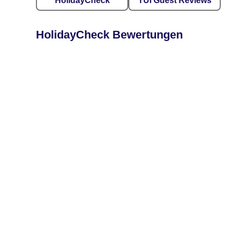
HolidayCheck
TUI Guest Reviews
HolidayCheck Bewertungen