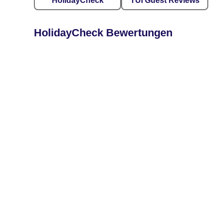
HolidayCheck
TUI Guest Reviews
HolidayCheck Bewertungen