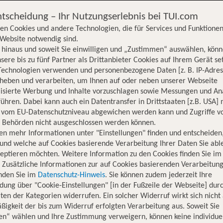
ntscheidung – Ihr Nutzungserlebnis bei TUI.com
en Cookies und andere Technologien, die für Services und Funktionen
Website notwendig sind.
hinaus und soweit Sie einwilligen und „Zustimmen“ auswählen, könn
sere bis zu fünf Partner als Drittanbieter Cookies auf Ihrem Gerät se
Technologien verwenden und personenbezogene Daten [z. B. IP-Adres
rheben und verarbeiten, um Ihnen auf oder neben unserer Webseite
lisierte Werbung und Inhalte vorzuschlagen sowie Messungen und An
ühren. Dabei kann auch ein Datentransfer in Drittstaaten [z.B. USA]
o vom EU-Datenschutzniveau abgewichen werden kann und Zugriffe v
n Behörden nicht ausgeschlossen werden können.
en mehr Informationen unter "Einstellungen" finden und entscheiden
und welche auf Cookies basierende Verarbeitung Ihrer Daten Sie ab
eptieren möchten. Weitere Information zu den Cookies finden Sie im
. Zusätzliche Informationen zur auf Cookies basierenden Verarbeitung
inden Sie im
Datenschutz-Hinweis
. Sie können zudem jederzeit Ihre
dung über "Cookie-Einstellungen" [in der Fußzeile der Webseite] dur
ten der Kategorien widerrufen. Ein solcher Widerruf wirkt sich nicht 
igkeit der bis zum Widerruf erfolgten Verarbeitung aus. Soweit Sie
Hotelinformationen
Lage
Bewertungen
en“ wählen und Ihre Zustimmung verweigern, können keine individue