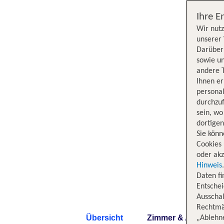
Ihre E
Wir nutz
unserer 
Darüber 
sowie un
andere 
Ihnen e
persona
durchzuf
sein, w
dortige
Sie könn
Cookies 
oder akz
Hinweis
Daten f
Entschei
Ausschal
Rechtmäß
Übersicht
Zimmer & Angebote
„Ablehn