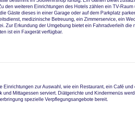
te bestimmt im Souvenirshop fündig. Ein Garten bietet zusätz
u den weiteren Einrichtungen des Hotels zählen ein TV-Raum 
die Gäste dieses in einer Garage oder auf dem Parkplatz parke
eitsdienst, medizinische Betreuung, ein Zimmerservice, ein Wec
. Zur Erkundung der Umgebung bietet ein Fahrradverleih die 
en ist ein Faxgerät verfügbar.
Einrichtungen zur Auswahl, wie ein Restaurant, ein Café und 
ück und Mittagessen serviert. Diätgerichte und Kindermenüs we
nterbringung spezielle Verpflegungsangebote bereit.
iners Club, EC Maestro, Mastercard, Visa