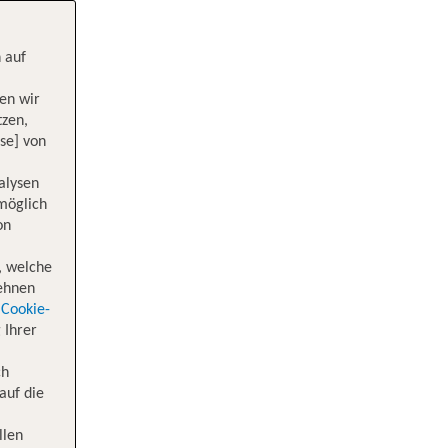
 auf
en wir
tzen,
se] von
alysen
 möglich
on
, welche
lehnen
Cookie-
 Ihrer
ch
auf die
llen