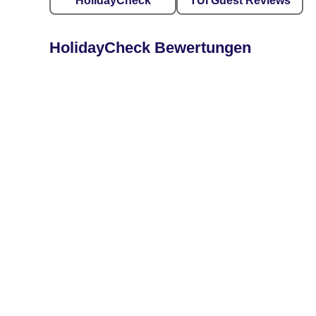
HolidayCheck
TUI Guest Reviews
HolidayCheck Bewertungen