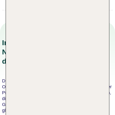
Informationen zu
Nachhaltigkeitskonzepten in
der Unterkunft
Dieses Hotel wurde von einer unabhängigen
Organisation als nachhaltiges Hotel zertifiziert. Dieser
Prozess umfasst eine Bewertung durch einen Dritten,
die bescheinigt, dass das Hotel die Kriterien des
Global Sustainable Tourism Council oder einen
gleichwertigen Standard erfüllt. Für jeden