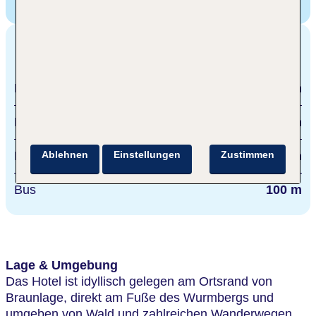
Braunlage, Deutschland
Entfernungen
Braunlage
850 m
Hannover
140 km
Ablehnen
Einstellungen
Zustimmen
Bad Harzburg
23 km
Bus
100 m
Lage & Umgebung
Das Hotel ist idyllisch gelegen am Ortsrand von
Braunlage, direkt am Fuße des Wurmbergs und
umgeben von Wald und zahlreichen Wanderwegen.