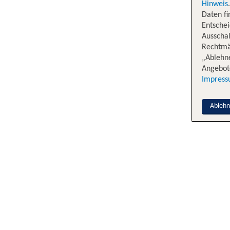
Hinweis
Daten f
Entschei
Ausschal
Rechtmäß
„Ablehn
Angebote
Impres
Ableh