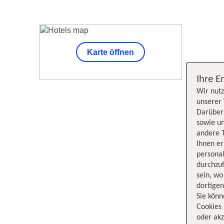
Karte öffnen
Unsere Su
Ihre E
Wir nutz
unserer 
Darüber 
sowie un
andere 
Ihnen e
persona
durchzuf
sein, w
dortige
Sie könn
Cookies 
oder akz