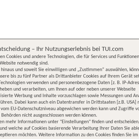
chergebnisse werden nach verschiedenen Kriterien sortiert.
We
ntscheidung – Ihr Nutzungserlebnis bei TUI.com
en Cookies und andere Technologien, die für Services und Funktionen
Website notwendig sind.
hinaus und soweit Sie einwilligen und „Zustimmen“ auswählen, könn
sere bis zu fünf Partner als Drittanbieter Cookies auf Ihrem Gerät se
Technologien verwenden und personenbezogene Daten [z. B. IP-Adres
rheben und verarbeiten, um Ihnen auf oder neben unserer Webseite
lisierte Werbung und Inhalte vorzuschlagen sowie Messungen und An
ühren. Dabei kann auch ein Datentransfer in Drittstaaten [z.B. USA]
o vom EU-Datenschutzniveau abgewichen werden kann und Zugriffe v
n Behörden nicht ausgeschlossen werden können.
en mehr Informationen unter "Einstellungen" finden und entscheiden
und welche auf Cookies basierende Verarbeitung Ihrer Daten Sie ab
eptieren möchten. Weitere Information zu den Cookies finden Sie im