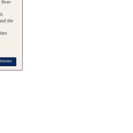
 Ihrer
ch
auf die
llen
timmen