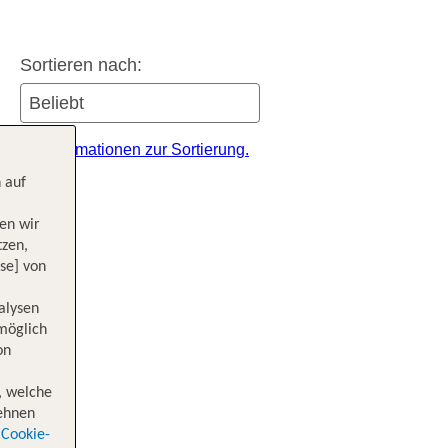
Sortieren nach:
itere Informationen zur Sortierung.
 auf
en wir
tzen,
se] von
alysen
 möglich
on
, welche
lehnen
Cookie-