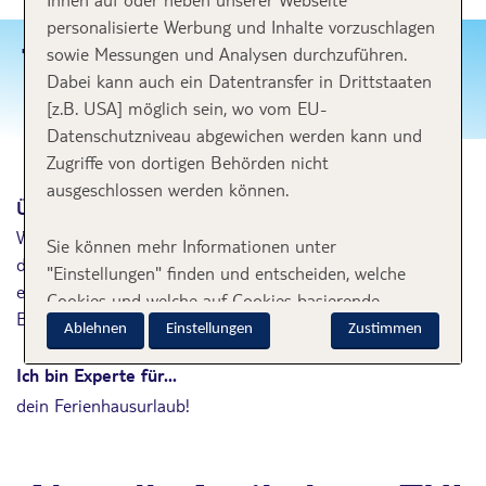
personalisierte Werbung und Inhalte vorzuschlagen
TUI FERIENHAUSEXPERTEN
sowie Messungen und Analysen durchzuführen.
Dabei kann auch ein Datentransfer in Drittstaaten
Dein Zuhause für den Urlaub
[z.B. USA] möglich sein, wo vom EU-
Datenschutzniveau abgewichen werden kann und
Zugriffe von dortigen Behörden nicht
ausgeschlossen werden können.
Über mich
Wir bieten für jeden Geschmack das richtige Ferienhaus,
Sie können mehr Informationen unter
die passende Ferienwohnung oder auch Finca. Wer in
"Einstellungen" finden und entscheiden, welche
einem Schloss, Leuchtturm, Baumhaus oder in einer
Cookies und welche auf Cookies basierende
Berghütte übernachten möchte - alles ist möglich.
Verarbeitung Ihrer Daten Sie ablehnen oder
Ablehnen
Einstellungen
Zustimmen
akzeptieren möchten. Weitere Information zu den
Ich bin Experte für...
Cookies finden Sie im
Cookie-Hinweis
. Zusätzliche
dein Ferienhausurlaub!
Informationen zur auf Cookies basierenden
Verarbeitung Ihrer Daten finden Sie im
Datenschutz-Hinweis
. Sie können zudem jederzeit