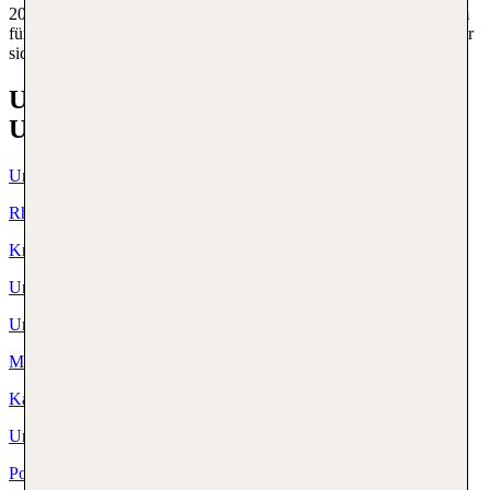
20 Jahren Erfahrung und lückenloser Vernetzung sorgt unser Team
für Unterstützung und Soforthilfe im Ernstfall. Du kannst dir immer
sicher sein: Auf TUI ist Verlass!
Unsere meistgebuchten
Urlaubsdestinationen
Urlaub Griechenland
Rhodos Urlaub
Kreta Urlaub
Urlaub Türkei
Urlaub Spanien
Mallorca Urlaub
Kanaren Urlaub
Urlaub Ägypten
Portugal Urlaub