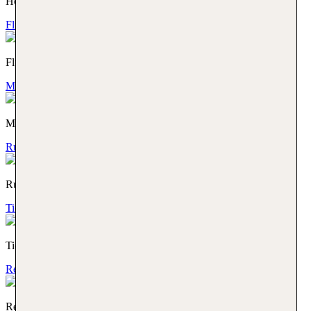
Hotelmarken
Flüge
Flüge
Mietwagen
Mietwagen
Rundreisen
Rundreisen
Tickets & Ausflüge
Tickets & Ausflüge
Reisegutschein
Reisegutschein