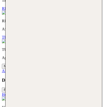
THE BETTER WAY TO GET AWAY
RIU Hotels. AS YOU LIKE IT.
RIU Hotels
AS YOU LIKE IT.
TUI TIME TO SMILE. Appartement Urlaub zum Wohlfühlen
TUI TIME TO SMILE
Appartement Urlaub zum Wohlfühlen
Next slide
Alle Hotelmarken
Die volle TUI Vielfalt für deinen Urlaub buchen
Previous slide
Hotelmarken