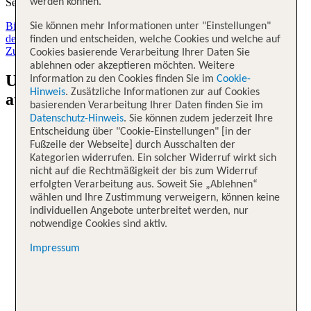
werden können.
Sek
Bis zu 300 €² extra sparen,Jetzt Aktionscode Sofort-Rabatt für
Sie können mehr Informationen unter "Einstellungen"
deinen Winterurlaub sichern, Flex Tarif buchbar.
Loading...
finden und entscheiden, welche Cookies und welche auf
Zum Aktionscode
Cookies basierende Verarbeitung Ihrer Daten Sie
ablehnen oder akzeptieren möchten. Weitere
Urlaub buchen mit TUI: Entdecke
Information zu den Cookies finden Sie im
Cookie-
Hinweis
. Zusätzliche Informationen zur auf Cookies
attraktive Reise-Deals
basierenden Verarbeitung Ihrer Daten finden Sie im
Datenschutz-Hinweis
. Sie können zudem jederzeit Ihre
Super Last Minute. Bis zu 50 % Rabatt¹ auf Topziele
Entscheidung über "Cookie-Einstellungen" [in der
sichern
Fußzeile der Webseite] durch Ausschalten der
Kategorien widerrufen. Ein solcher Widerruf wirkt sich
nicht auf die Rechtmäßigkeit der bis zum Widerruf
Super Last Minute
erfolgten Verarbeitung aus. Soweit Sie „Ablehnen“
wählen und Ihre Zustimmung verweigern, können keine
Bis zu
50 % Rabatt
¹
auf Topziele sichern
individuellen Angebote unterbreitet werden, nur
notwendige Cookies sind aktiv.
Balearen Bestseller. 4 Nächte schon ab 349 € buchen
Impressum
Balearen Bestseller
4 Nächte schon ab
349 €
buchen
Winter-Frühbucher. Bis zu 30 % Rabatt³ auf