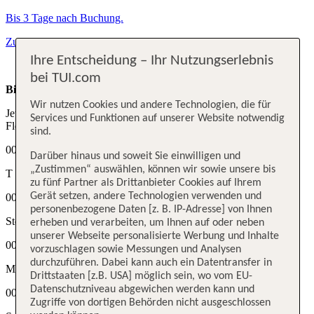
Bis 3 Tage nach Buchung.
Zum myTUI Aktionscode
Ihre Entscheidung – Ihr Nutzungserlebnis
bei TUI.com
Bis zu
300 €²
extra sparen
Wir nutzen Cookies und andere Technologien, die für
Jetzt Aktionscode Sofort-Rabatt für deinen Winterurlaub sichern,
Services und Funktionen auf unserer Website notwendig
Flex Tarif buchbar.
sind.
00
Darüber hinaus und soweit Sie einwilligen und
„Zustimmen“ auswählen, können wir sowie unsere bis
T
zu fünf Partner als Drittanbieter Cookies auf Ihrem
Gerät setzen, andere Technologien verwenden und
00
personenbezogene Daten [z. B. IP-Adresse] von Ihnen
Std
erheben und verarbeiten, um Ihnen auf oder neben
unserer Webseite personalisierte Werbung und Inhalte
00
vorzuschlagen sowie Messungen und Analysen
durchzuführen. Dabei kann auch ein Datentransfer in
Min
Drittstaaten [z.B. USA] möglich sein, wo vom EU-
Datenschutzniveau abgewichen werden kann und
00
Zugriffe von dortigen Behörden nicht ausgeschlossen