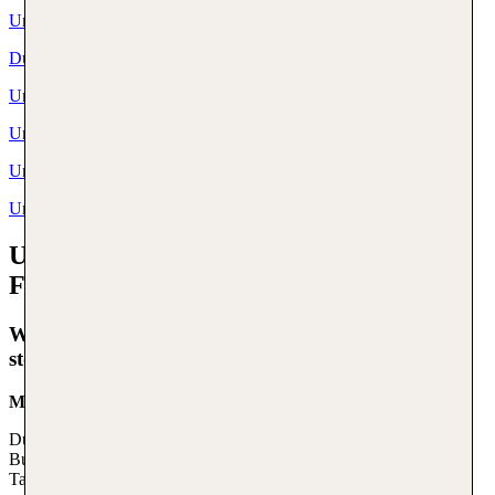
Urlaub Malediven
Dubai Urlaub
Urlaub Deutschland
Urlaub Italien
Urlaub Kroatien
Urlaub Österreich
Urlaub buchen bei TUI - häufig gestellte
Fragen
Wie flexibel kann ich bei TUI umbuchen oder
stornieren?
Mit TUI Flex buchst du flexibel
Du möchtest spontan bleiben? Mit TUI Flex kannst du deine
Buchung kostenlos ändern oder stornieren – je nach gewähltem
Tarif bis 15 oder 29 Tage vor Abreise.