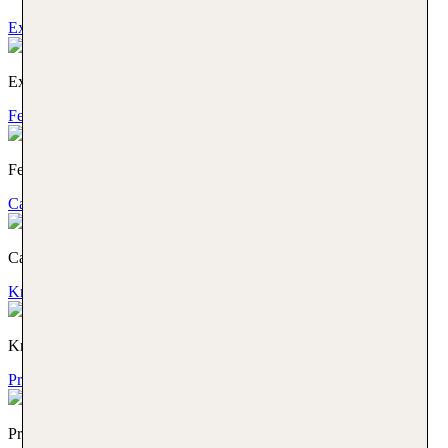
Expertenberatung
Expertenberatung
Ferienhaus
Ferienhaus
Camper
Camper
Kreuzfahrt
Kreuzfahrt
Privattransfer
Privattransfer