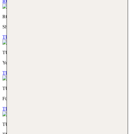
ROBINSON. Share the Moment!
ROBINSON
Share the Moment!
TUI MAGIC LIFE. Yes. This is All Inclusive.
TUI MAGIC LIFE
Yes. This is All Inclusive.
TUI KIDS CLUB. Für die Kleinen das Größte
TUI KIDS CLUB
Für die Kleinen das Größte
TUI SUNEO. THE BETTER WAY TO GET AWAY
TUI SUNEO