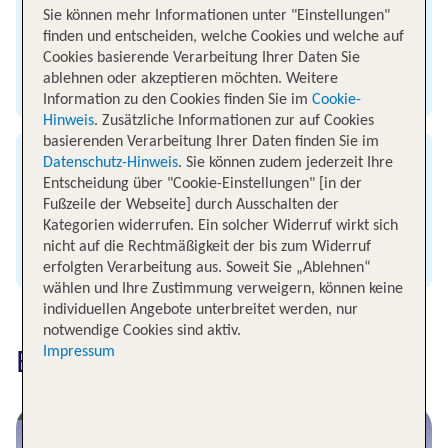
Sie können mehr Informationen unter "Einstellungen"
Bereits vor Abflug Essen buchen oder einen
finden und entscheiden, welche Cookies und welche auf
Blick in die Menükarte werfen
Cookies basierende Verarbeitung Ihrer Daten Sie
ablehnen oder akzeptieren möchten. Weitere
Zum Snack- & Speisenangebot
Information zu den Cookies finden Sie im
Cookie-
Hinweis
. Zusätzliche Informationen zur auf Cookies
basierenden Verarbeitung Ihrer Daten finden Sie im
Datenschutz-Hinweis
. Sie können zudem jederzeit Ihre
TUI fly Flugstatus
Entscheidung über "Cookie-Einstellungen" [in der
Fußzeile der Webseite] durch Ausschalten der
Geplante und aktuelle Ankunfts- und
Kategorien widerrufen. Ein solcher Widerruf wirkt sich
Abflugzeiten deines TUI fly Fluges
nicht auf die Rechtmäßigkeit der bis zum Widerruf
Zum Flugstatus
erfolgten Verarbeitung aus. Soweit Sie „Ablehnen“
wählen und Ihre Zustimmung verweigern, können keine
individuellen Angebote unterbreitet werden, nur
notwendige Cookies sind aktiv.
Impressum
Beliebte Flugziele entdecken
Flüge nach Mallorca