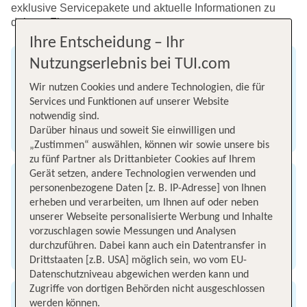
exklusive Servicepakete und aktuelle Informationen zu
deinem Flug.
Ihre Entscheidung – Ihr
Nutzungserlebnis bei TUI.com
Web Check-in & Sitzplätze
Wir nutzen Cookies und andere Technologien, die für
Schnell & bequem online einchecken, Gepäck &
Services und Funktionen auf unserer Website
Sitzplätze buchen
notwendig sind.
Darüber hinaus und soweit Sie einwilligen und
Zum Web Check-in
„Zustimmen“ auswählen, können wir sowie unsere bis
zu fünf Partner als Drittanbieter Cookies auf Ihrem
Gerät setzen, andere Technologien verwenden und
Servicepakete & FlexStorno
personenbezogene Daten [z. B. IP-Adresse] von Ihnen
erheben und verarbeiten, um Ihnen auf oder neben
Flexibel bleiben und für den Fall einer
unserer Webseite personalisierte Werbung und Inhalte
Stornierung Vorteile sichern
vorzuschlagen sowie Messungen und Analysen
durchzuführen. Dabei kann auch ein Datentransfer in
Servicepakete & FlexStorno
Drittstaaten [z.B. USA] möglich sein, wo vom EU-
Datenschutzniveau abgewichen werden kann und
Zugriffe von dortigen Behörden nicht ausgeschlossen
werden können.
Verpflegung an Board