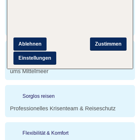
Flexibel Umbuchen & Stornieren
Mit Flex Tarif gebührenfrei umbuchen oder
stornieren
Ablehnen
Zustimmen
Günstige Flugtickets
Einstellungen
Buche günstige Flüge in schönsten Ziele rund
ums Mittelmeer
Sorglos reisen
Professionelles Krisenteam & Reiseschutz
Flexibilität & Komfort