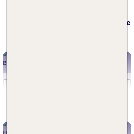
Wetterbedingungen.
Klimainformationen und die beste
Reisezeit unserer weiteren TOP
Reiseziele
ALBANIEN
April-Oktober
Previous
Klima Albanien
PORTUGAL