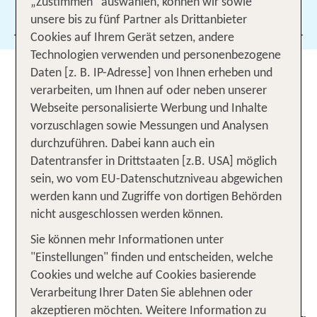
„Zustimmen“ auswählen, können wir sowie
Filter hinzufügen
unsere bis zu fünf Partner als Drittanbieter
Cookies auf Ihrem Gerät setzen, andere
Technologien verwenden und personenbezogene
Beste Reisezeit: Finde den
Daten [z. B. IP-Adresse] von Ihnen erheben und
idealen Zeitpunkt für deinen
verarbeiten, um Ihnen auf oder neben unserer
Webseite personalisierte Werbung und Inhalte
Urlaub
vorzuschlagen sowie Messungen und Analysen
durchzuführen. Dabei kann auch ein
Wann ist die beste
für Mexiko? Wann
Reisezeit
Datentransfer in Drittstaaten [z.B. USA] möglich
lässt es sich gut durch Italien
oder auf
wandern
sein, wo vom EU-Datenschutzniveau abgewichen
den Seychellen
? Die beste Reisezeit
entspannen
werden kann und Zugriffe von dortigen Behörden
hängt stark vom
, von den konkreten
Klima
nicht ausgeschlossen werden können.
n und deiner Reiseart ab.
Wetterbedingunge
Sie können mehr Informationen unter
Planst du einen Urlaub in Südostasien, solltest du
"Einstellungen" finden und entscheiden, welche
in der
reisen, um Ziele wie die
Trockenzeit
Cookies und welche auf Cookies basierende
Philippinen, Bali oder Koh Samui zur
besten
Verarbeitung Ihrer Daten Sie ablehnen oder
zu
erleben. Möchtest du in Europa
Reisezeit
akzeptieren möchten. Weitere Information zu