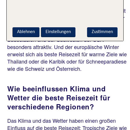
Unterschiede in Bezug auf die ideale Urlaubszeit.
Im Allgemeinen gilt der Frühling als beste Reisezeit
für Japan, Jordanien und Südeuropa. Der Sommer
eignet sich perfekt für Reisen nach Skandinavien,
Kanada oder in die Alpen. Im Herbst sind
Ablehnen
Einstellungen
Zustimmen
Südostasien und der Südwesten der USA
besonders attraktiv. Und der europäische Winter
erweist sich als beste Reisezeit für warme Ziele wie
Thailand oder die Karibik oder für Schneeparadiese
wie die Schweiz und Österreich.
Wie beeinflussen Klima und
Wetter die beste Reisezeit für
verschiedene Regionen?
Das Klima und das Wetter haben einen großen
Einfluss auf die beste Reisezeit: Tropische Ziele wie