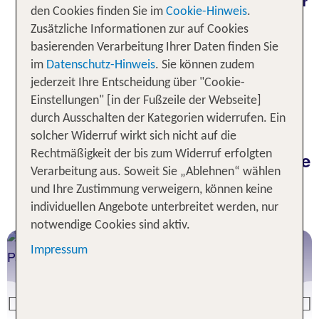
bleiben? Dann empfiehlt sich oft der
Hochsommer
den Cookies finden Sie im
Cookie-Hinweis
.
für einen
sowie der Winter zum
Badeurlaub
Zusätzliche Informationen zur auf Cookies
. Ob Auszeit am Strand,
Skifahren und Rodeln
basierenden Verarbeitung Ihrer Daten finden Sie
oder Wanderurlaub in
Städtetrip
exotischen
im
Datenschutz-Hinweis
. Sie können zudem
– stimme deine Reise auf die
Landschaften
jederzeit Ihre Entscheidung über "Cookie-
klimatischen Bedingungen ab. So erlebst du mehr
Einstellungen" [in der Fußzeile der Webseite]
und reist entspannter!
durch Ausschalten der Kategorien widerrufen. Ein
solcher Widerruf wirkt sich nicht auf die
Rechtmäßigkeit der bis zum Widerruf erfolgten
Klimainformationen und die beste
Verarbeitung aus. Soweit Sie „Ablehnen“ wählen
Reisezeit unserer TOP
und Ihre Zustimmung verweigern, können keine
Fernreiseziele
individuellen Angebote unterbreitet werden, nur
notwendige Cookies sind aktiv.
DOMINIKANISCHE REPUBLIK
Impressum
Dezember-April
Previous