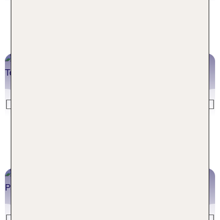
Klima Dom Rep
SRI LANKA
ganzjährig
Previous
Klima Sri Lanka
MAURITIUS
Mai-November