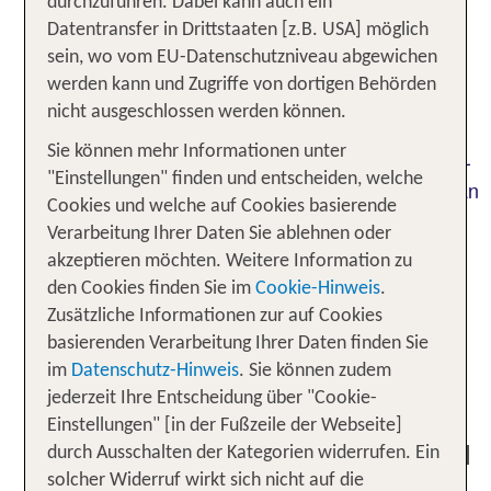
durchzuführen. Dabei kann auch ein
Kultur und das lokale Flair eintauchst. Entdecke
Datentransfer in Drittstaaten [z.B. USA] möglich
innerhalb
die wichtigsten
weniger Tage
sein, wo vom EU-Datenschutzniveau abgewichen
Sehenswürdigkeiten, besuche
lebendige
werden kann und Zugriffe von dortigen Behörden
und genieße typische
Stadtviertel
kulinarische
nicht ausgeschlossen werden können.
. Ob du dich für Städtetrips in
Spezialitäten
Sie können mehr Informationen unter
,
oder
begeisterst –
Deutschland
Europa
weltweit
"Einstellungen" finden und entscheiden, welche
bei TUI findest du beliebte Städtereisen, die dich an
Cookies und welche auf Cookies basierende
einzigartige und
auf der
interessante Plätze
Verarbeitung Ihrer Daten Sie ablehnen oder
ganzen Welt bringen.
akzeptieren möchten. Weitere Information zu
Sicher? Sicher! Viele Angebote sind mit der
den Cookies finden Sie im
Cookie-Hinweis
.
Option buchbar, bis zum Anreisetag kostenfrei
Zusätzliche Informationen zur auf Cookies
zu stornieren. Alternativ kannst du den Flex
basierenden Verarbeitung Ihrer Daten finden Sie
Tarif buchen, um bis kurz vor der Abreise eine
im
Datenschutz-Hinweis
. Sie können zudem
flexible Storno-Option zu haben.
jederzeit Ihre Entscheidung über "Cookie-
Einstellungen" [in der Fußzeile der Webseite]
Neu: Jetzt Bahnanreise und Hotel
durch Ausschalten der Kategorien widerrufen. Ein
im Paket buchen!
solcher Widerruf wirkt sich nicht auf die