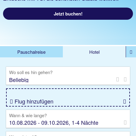
Jetzt buchen!
Pauschalreise
Hotel
DEALS
Flug
Ferienhaus
Mietwagen
Wo soll es hin gehen?
Kreuzfahrten
Rundreisen
Ausflüge
Camper
Privattransfer
Zusatzleistungen
Flug hinzufügen
Wann & wie lange?
10.08.2026 - 09.10.2026, 1-4 Nächte