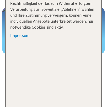
Rechtmäßigkeit der bis zum Widerruf erfolgten
Verarbeitung aus. Soweit Sie „Ablehnen“ wählen
und Ihre Zustimmung verweigern, können keine
individuellen Angebote unterbreitet werden, nur
notwendige Cookies sind aktiv.
Impressum
Hotel mit Bahnanreise buchen
Entdecke beliebte Reiseziele für
deine nächste Städtereise
Entdecke aktuell beliebte Ziele für Städtereisen
2026: Erlebe pulsierende Metropolen, kulturelle
Hotspots und moderne City‑Erlebnisse. Finde dein
ideales Hotel für einen unvergesslichen Städtetrip
und lass dich von neuen Eindrücken, urbanem