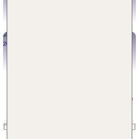
Jetzt Tickets vorab sichern
Jetzt buchen
Last Minute Städtereisen
Deals entdecken
Mehr für Deinen Urlaub: Die volle
TUI Vielfalt
Previous