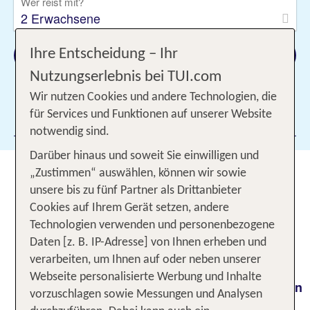
Wer reist mit?
2 Erwachsene
Suchen
Ihre Entscheidung – Ihr
Nutzungserlebnis bei TUI.com
Wir nutzen Cookies und andere Technologien, die
für Services und Funktionen auf unserer Website
Filter hinzufügen
notwendig sind.
Darüber hinaus und soweit Sie einwilligen und
Städtereisen: Mit TUI die
„Zustimmen“ auswählen, können wir sowie
schönsten Städte der Welt
unsere bis zu fünf Partner als Drittanbieter
Cookies auf Ihrem Gerät setzen, andere
entdecken
Technologien verwenden und personenbezogene
Daten [z. B. IP-Adresse] von Ihnen erheben und
Willst du neue
und ihre
Städte kennenlernen
verarbeiten, um Ihnen auf oder neben unserer
Atmosphäre auf dich wirken lassen? Städtereisen
Webseite personalisierte Werbung und Inhalte
entführen dich in aufregende
moderne Metropolen
vorzuschlagen sowie Messungen und Analysen
und
, wo du in die
charmante historische Orte