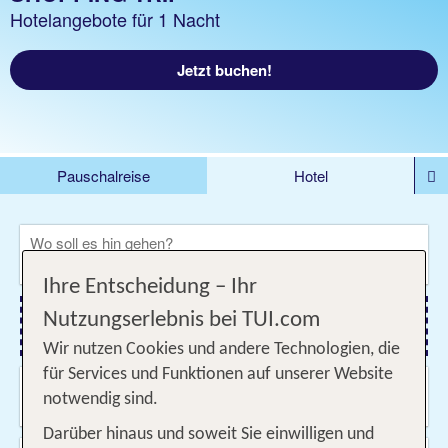
Hotelangebote für 1 Nacht
Jetzt buchen!
Pauschalreise
Hotel
DEALS
Flug
Ferienhaus
Mietwagen
Wo soll es hin gehen?
Kreuzfahrten
Rundreisen
Ausflüge
Camper
Ihre Entscheidung – Ihr
Privattransfer
Zusatzleistungen
Nutzungserlebnis bei TUI.com
Flug hinzufügen
Wir nutzen Cookies und andere Technologien, die
für Services und Funktionen auf unserer Website
Wann & wie lange?
notwendig sind.
09.08.2026 - 07.11.2026, Beliebig
Darüber hinaus und soweit Sie einwilligen und