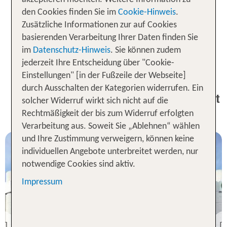
kommst du als
Modefan, Antiquitätenliebhaber
den Cookies finden Sie im
Cookie-Hinweis
.
und
gleichermaßen auf deine
Schnäppchenjäger
Zusätzliche Informationen zur auf Cookies
Kosten! Buche jetzt deinen
der
Shopping Trip
basierenden Verarbeitung Ihrer Daten finden Sie
Träume und verbringe unvergessliche Stunden
im
Datenschutz-Hinweis
. Sie können zudem
beim Einkaufen in den aufregendsten Städten der
jederzeit Ihre Entscheidung über "Cookie-
Welt.
Einstellungen" [in der Fußzeile der Webseite]
durch Ausschalten der Kategorien widerrufen. Ein
Unsere TOP Angebote für 1 Nacht
solcher Widerruf wirkt sich nicht auf die
zum Shoppen in der Stadt
Rechtmäßigkeit der bis zum Widerruf erfolgten
Verarbeitung aus. Soweit Sie „Ablehnen“ wählen
und Ihre Zustimmung verweigern, können keine
individuellen Angebote unterbreitet werden, nur
notwendige Cookies sind aktiv.
Impressum
Ille de France
B&B HOTEL Paris 17
Batignolles