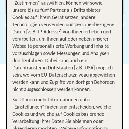
Wer reist mit?
„Zustimmen“ auswählen, können wir sowie
2 Erwachsene
unsere bis zu fünf Partner als Drittanbieter
Cookies auf Ihrem Gerät setzen, andere
Suchen
Technologien verwenden und personenbezogene
Daten [z. B. IP-Adresse] von Ihnen erheben und
verarbeiten, um Ihnen auf oder neben unserer
Webseite personalisierte Werbung und Inhalte
Filter hinzufügen
vorzuschlagen sowie Messungen und Analysen
durchzuführen. Dabei kann auch ein
Datentransfer in Drittstaaten [z.B. USA] möglich
Dein Shopping Trip in den
sein, wo vom EU-Datenschutzniveau abgewichen
schönsten Städten der Welt
werden kann und Zugriffe von dortigen Behörden
nicht ausgeschlossen werden können.
Wo kann man im Urlaub gut shoppen und
Sie können mehr Informationen unter
spannende Sehenswürdigkeiten erleben?
"Einstellungen" finden und entscheiden, welche
Metropolen wie
oder
Paris, London, New York
Cookies und welche auf Cookies basierende
sind perfekte Ziele für
und
Mailand
Städtereisen
Verarbeitung Ihrer Daten Sie ablehnen oder
weltweit bekannt für ihre Einkaufsstraßen. Hier
akzeptieren möchten. Weitere Information zu