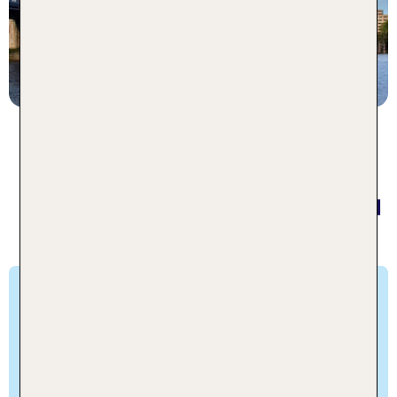
1 Nacht, Ü, XX
p.P. ab 74 €
Die besten Shopping-Städte der
Welt: Entdecke Mode, Trends und
Luxus
New York: Shopping-Reise in die
Stadt, die niemals schläft
New York City ist eine wahre Inspiration für