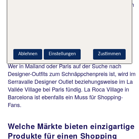
lokalen Spezialitäten bis zu Antik- und Flohmärkten
findest du zahlreiche Highlights bei deinem
Shopping Trip.
Wo finde ich die besten Outlet-
Center in Europa?
Ablehnen
Einstellungen
Zustimmen
Wer in Mailand oder Paris auf der Suche nach
Designer-Outfits zum Schnäppchenpreis ist, wird im
Serravalle Designer Outlet beziehungsweise im La
Vallée Village bei Paris fündig. La Roca Village in
Barcelona ist ebenfalls ein Muss für Shopping-
Fans.
Welche Märkte bieten einzigartige
Produkte für einen Shopping