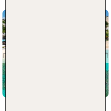
Karibikurlaub auf Barbados
Barbados
Sugar Bay Barbados
Previous
100 % Weiterempfehlung
statt
7 Nächte, AI, DZ
2275 €
p.P. ab 1723 €