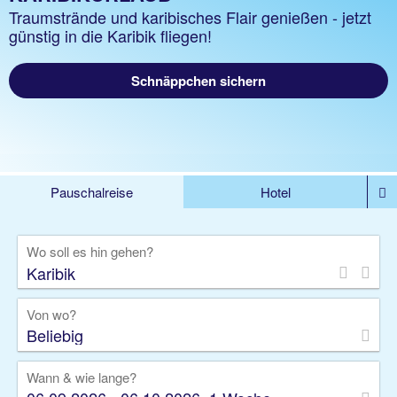
Traumstrände und karibisches Flair genießen - jetzt
günstig in die Karibik fliegen!
Schnäppchen sichern
Pauschalreise
Hotel
DEALS
Flug
Ferienhaus
Mietwagen
Wo soll es hin gehen?
Kreuzfahrten
Rundreisen
Ausflüge
Camper
Privattransfer
Zusatzleistungen
Von wo?
Beliebig
Wann & wie lange?