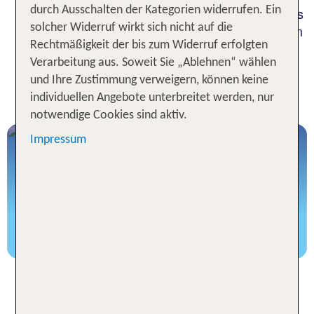
durch Ausschalten der Kategorien widerrufen. Ein
Wenn es das Paradies auf Erden gibt, dann liegt es
solcher Widerruf wirkt sich nicht auf die
irgendwo auf einer Insel in der Karibik. Von Palmen
Rechtmäßigkeit der bis zum Widerruf erfolgten
gesäumte lange Sandstrände, strahlender
Verarbeitung aus. Soweit Sie „Ablehnen“ wählen
Sonnenschein im ganzjährig milden Klima,
und Ihre Zustimmung verweigern, können keine
türkisblaues Meer und karibische Lebensfreude
individuellen Angebote unterbreitet werden, nur
werden auch in deinen Karibik Urlaub begeistern.
notwendige Cookies sind aktiv.
Impressum
All-In Luxus™ Resorts in der Karibik
Royalton erleben
Karibikurlaub auf Jamaika