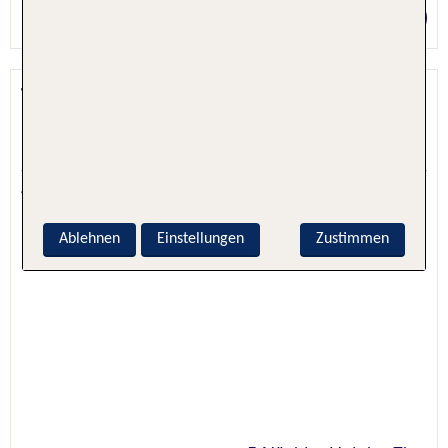
Preis p.P. ab 1661 €
TUI BLUE El Dorado Seaside Palms
El Dorado, Mexiko: Yucatan / Cancun, Mexiko
4.7 - 60 % Weiterempfehlung
Ablehnen
Einstellungen
Zustimmen