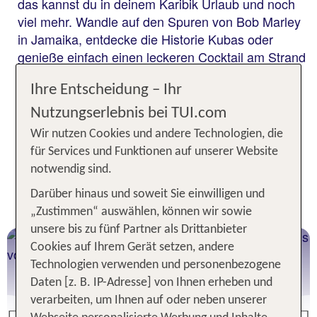
das kannst du in deinem Karibik Urlaub und noch
viel mehr. Wandle auf den Spuren von Bob Marley
in Jamaika, entdecke die Historie Kubas oder
genieße einfach einen leckeren Cocktail am Strand
einer der schönsten Inseln wie St. Lucia, Curacao
Ihre Entscheidung – Ihr
oder Aruba. Egal, wie du dich entscheidest, dein
nächster Urlaub wird karibisch-schön.
Nutzungserlebnis bei TUI.com
Wir nutzen Cookies und andere Technologien, die
für Services und Funktionen auf unserer Website
Jetzt günstig buchen - Die
notwendig sind.
schönsten Ziele für deinen
Darüber hinaus und soweit Sie einwilligen und
Karibikurlaub
„Zustimmen“ auswählen, können wir sowie
unsere bis zu fünf Partner als Drittanbieter
Mexiko
Cookies auf Ihrem Gerät setzen, andere
Karibikflair in Cancun
Technologien verwenden und personenbezogene
Daten [z. B. IP-Adresse] von Ihnen erheben und
verarbeiten, um Ihnen auf oder neben unserer