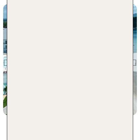
Jamaika
Hotel Riu Negril
Previous
90 % Weiterempfehlung
statt
7 Nächte, AI, DZ
1517 €
p.P. ab 1459 €