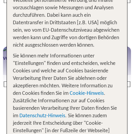
Webseite personalisierte Werbung und Inhalte
Previous
vorzuschlagen sowie Messungen und Analysen
durchzuführen. Dabei kann auch ein
Jetzt Mexiko buchen
Datentransfer in Drittstaaten [z.B. USA] möglich
sein, wo vom EU-Datenschutzniveau abgewichen
werden kann und Zugriffe von dortigen Behörden
nicht ausgeschlossen werden können.
Florida
Sie können mehr Informationen unter
Erlebe den Sunshine State
"Einstellungen" finden und entscheiden, welche
Cookies und welche auf Cookies basierende
Verarbeitung Ihrer Daten Sie ablehnen oder
Previous
akzeptieren möchten. Weitere Information zu
den Cookies finden Sie im
Cookie-Hinweis
.
Zusätzliche Informationen zur auf Cookies
Jetzt Florida buchen
basierenden Verarbeitung Ihrer Daten finden Sie
im
Datenschutz-Hinweis
. Sie können zudem
jederzeit Ihre Entscheidung über "Cookie-
Einstellungen" [in der Fußzeile der Webseite]