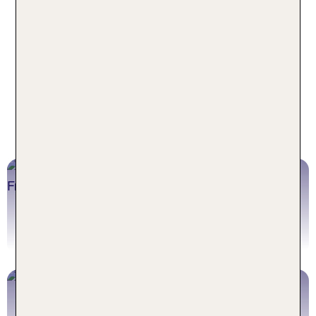
hoteleigenen Restaurants, leckere Snacks für
zwischendurch sowie erfrischende Getränke,
serviert am Pool wie am Strand. Meist sind auch
wohltuende Wellness-Angebote, spannende
Freizeitaktivitäten und ein unterhaltsames
Abendprogramm im All Inclusive Paket in der
Karibik enthalten, um deinen Urlaub perfekt
abzurunden.
Pauschalreisen Karibik
Jetzt buchen
Karibik Hotels