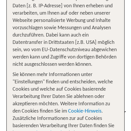
der Karibik kannst du dir diesen Wunsch erfüllen.
Daten [z. B. IP-Adresse] von Ihnen erheben und
Tauche ein in diese
abwechslungsreiche
verarbeiten, um Ihnen auf oder neben unserer
im Atlantischen Ozean: Mit
tropische Region
Webseite personalisierte Werbung und Inhalte
einem All Inclusive Paket sind neben einer
vorzuschlagen sowie Messungen und Analysen
ausgiebigen Verpflegung zahlreiche Aktivitäten
durchzuführen. Dabei kann auch ein
bereits im Preis enthalten. So genießt du die volle
Datentransfer in Drittstaaten [z.B. USA] möglich
Bandbreite eines Traumurlaubs in der Karibik. Von
sein, wo vom EU-Datenschutzniveau abgewichen
an weißen Sandstränden
werden kann und Zugriffe von dortigen Behörden
totaler Entspannung
nicht ausgeschlossen werden können.
über
und
actionreiche Freizeitgestaltung
bis zu
Abenteuer im Dschungel
exotischer
Sie können mehr Informationen unter
– in der Karibik wartet ein einzigartiger
Kulinarik
"Einstellungen" finden und entscheiden, welche
All Inclusive Urlaub unter Palmen auf dich!
Cookies und welche auf Cookies basierende
Verarbeitung Ihrer Daten Sie ablehnen oder
Unsere TOP Angebote für 1
akzeptieren möchten. Weitere Information zu
Woche All Inclusive Urlaub in der
den Cookies finden Sie im
Cookie-Hinweis
.
Karibik
Zusätzliche Informationen zur auf Cookies
basierenden Verarbeitung Ihrer Daten finden Sie