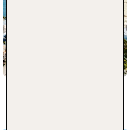
Karibik
Sunscape Coco Punta
Cana
Previous
76 % Weiterempfehlung
statt
7 Nächte, AI, DZ
1899 €
p.P. ab 1280 €
Unsere beliebtesten Ferienorte
für deinen Karibik All Inclusive
Urlaub