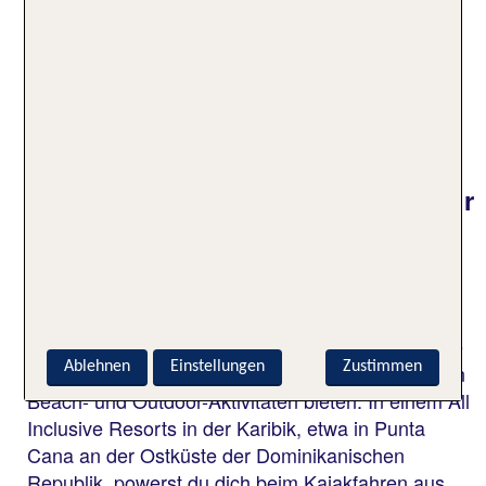
einem breiten Freizeitangebot wie
Wassersportaktivitäten, Fitnesskurse und
abendlicher Unterhaltung. Am besten du buchst
deinen All Inclusive Urlaub in der Karibik gleich mit
Flug. So startest du von Anfang an entspannt in
deinen Traumurlaub.
Welche Inseln der Karibik sind für
einen All Inclusive Urlaub
besonders geeignet?
Es gibt viele beliebte Reiseziele in der Karibik, die
für einen All Inclusive Urlaub ideal sind, da sie eine
Ablehnen
Einstellungen
Zustimmen
breite Auswahl an Unterkünften mit umfangreichen
Beach- und Outdoor-Aktivitäten bieten. In einem All
Inclusive Resorts in der Karibik, etwa in Punta
Cana an der Ostküste der Dominikanischen
Republik, powerst du dich beim Kajakfahren aus,