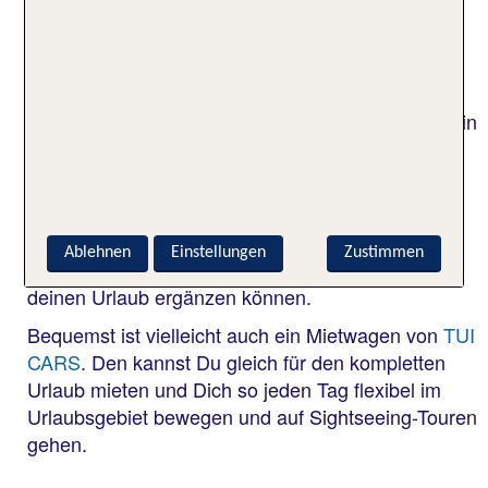
Hotel fahren. Welche Möglichkeiten habe ich?
Du kannst Deinen Privattransfer im
Buchungsformluar bei Buchung direkt zu Deiner
Pauschalreise zufügen. Zu zweit, als Familie oder in
der Gruppe: für alle gibt es den passenden
Fahrservice zum Hotel. Ein Privattransfer ist der
schnellste Weg in Dein Urlaubshotel.
Hast Du nur ein Hotel oder einen Flug gebucht,
Ablehnen
Einstellungen
Zustimmen
findest Du
hier
viele individuelle Transfers, die
deinen Urlaub ergänzen können.
Bequemst ist vielleicht auch ein Mietwagen von
TUI
CARS
. Den kannst Du gleich für den kompletten
Urlaub mieten und Dich so jeden Tag flexibel im
Urlaubsgebiet bewegen und auf Sightseeing-Touren
gehen.