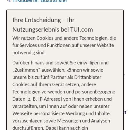
Mietwagen buchen
Ihre Entscheidung – Ihr
FAQ
Nutzungserlebnis bei TUI.com
Wir nutzen Cookies und andere Technologien, die
Transfers bei TUI - von
für Services und Funktionen auf unserer Website
Privattransfer über Bahntickets
notwendig sind.
bis Flughafenshuttle
Darüber hinaus und soweit Sie einwilligen und
„Zustimmen“ auswählen, können wir sowie
Ganz bequem und sicher vom Flughafen ins Hotel:
unsere bis zu fünf Partner als Drittanbieter
Bei vielen Pauschalreisen, die Du bei TUI buchen
Cookies auf Ihrem Gerät setzen, andere
kannst, ist die An- und Abreise zum Urlaubshotel
Technologien verwenden und personenbezogene
mit dem
im Bus schon inklusive.
Sammeltransfer
Daten [z. B. IP-Adresse] von Ihnen erheben und
Die Transferzeit kann variieren, denn die Busse
verarbeiten, um Ihnen auf oder neben unserer
halten in der Regel bei mehreren Hotels. Bequemer
Webseite personalisierte Werbung und Inhalte
ist ein
, der Dich vom Flughafen
Privattransfer
vorzuschlagen sowie Messungen und Analysen
direkt zu Deinem Hotel bringt. Diesen besonderen
durchzuführen. Dabei kann auch ein