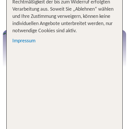
Rechtmäßigkeit der bis zum Widerruf erfolgten
Flughafen
Verarbeitung aus. Soweit Sie „Ablehnen“ wählen
Auch bei Individualreisen buchbar
und Ihre Zustimmung verweigern, können keine
Von Economy bis Luxus für alle Gruppengrößen
individuellen Angebote unterbreitet werden, nur
notwendige Cookies sind aktiv.
Privattransfer zum Hotel
Impressum
Transfer zum Hotel buchen
Auf direktem Weg von A nach B
24/7 für Dich buchbar
TUI geprüfte Qualität und Sicherheit
Entspannt direkt ans Ziel - der
passende Shuttleservice zu