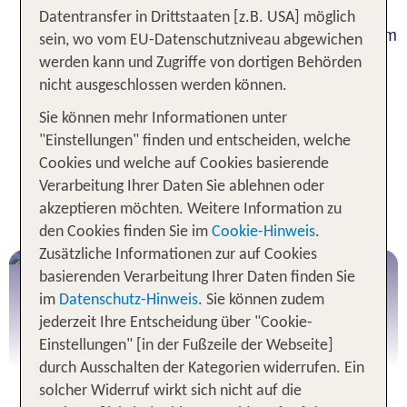
Service kannst Du auch schon zu Hause nutzen.
Datentransfer in Drittstaaten [z.B. USA] möglich
Mit gepackten Koffern entspannt von zu Hause zum
sein, wo vom EU-Datenschutzniveau abgewichen
Flughafen mit dem
. Du
Flughafentransfer
werden kann und Zugriffe von dortigen Behörden
möchtest mit der Bahn zum Flughafen anreisen?
nicht ausgeschlossen werden können.
Kein Problem - Das
Ticket ist bei
Zug zum Flug
Sie können mehr Informationen unter
TUI Pauschalreisen inkludiert.
"Einstellungen" finden und entscheiden, welche
Cookies und welche auf Cookies basierende
BUCHE DEINEN PRIVATEN
Verarbeitung Ihrer Daten Sie ablehnen oder
akzeptieren möchten. Weitere Information zu
URLAUBSTRANSFER
den Cookies finden Sie im
Cookie-Hinweis
.
Zusätzliche Informationen zur auf Cookies
Privater Flughafentransfer
basierenden Verarbeitung Ihrer Daten finden Sie
im
Datenschutz-Hinweis
. Sie können zudem
jederzeit Ihre Entscheidung über "Cookie-
Flughafentransfer buchen
Einstellungen" [in der Fußzeile der Webseite]
durch Ausschalten der Kategorien widerrufen. Ein
solcher Widerruf wirkt sich nicht auf die
Mit Kind, Koffer und Surfboard bequem zum