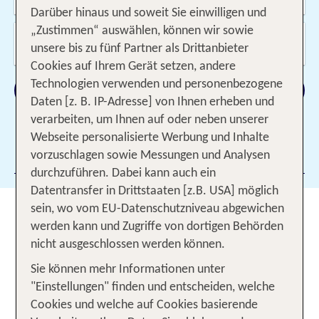
11.08.2026 - 05.04.2027, 7-10 Nächte
Darüber hinaus und soweit Sie einwilligen und
„Zustimmen“ auswählen, können wir sowie
Wer reist mit?
unsere bis zu fünf Partner als Drittanbieter
2 Erwachsene
Cookies auf Ihrem Gerät setzen, andere
Technologien verwenden und personenbezogene
Suchen
Daten [z. B. IP-Adresse] von Ihnen erheben und
verarbeiten, um Ihnen auf oder neben unserer
Webseite personalisierte Werbung und Inhalte
Filter hinzufügen
vorzuschlagen sowie Messungen und Analysen
durchzuführen. Dabei kann auch ein
Datentransfer in Drittstaaten [z.B. USA] möglich
sein, wo vom EU-Datenschutzniveau abgewichen
Fernreisen – authentisch,
werden kann und Zugriffe von dortigen Behörden
exotisch und unvergesslich
nicht ausgeschlossen werden können.
Sie können mehr Informationen unter
Ein Schattenplätzchen bietet dir Schutz vor der
"Einstellungen" finden und entscheiden, welche
tropischen Sonne, während du
Mönche in
Cookies und welche auf Cookies basierende
auf den Straßen
leuchtend orangeroten Roben