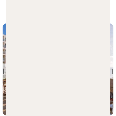
Unsere Topseller diese Woche -
nur für kurze Zeit!
Mexiko
Sensira Resort & Spa
Riviera Maya
Previous
100 % Weiterempfehlung
statt
7 Nächte, AI, DZ
1273 €
p.P. ab 600 €