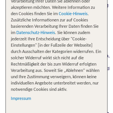
Verarbeitung Ihrer Daten Sie ablehnen oder
von Laos beobachtest. Oder: Am Ufer des Mekong
akzeptieren möchten. Weitere Information zu
in Vietnam siehst du den Fischern beim Flicken
den Cookies finden Sie im
Cookie-Hinweis
.
ihrer Netze zu. Oder: Am Abend tanzt die Sonne
Zusätzliche Informationen zur auf Cookies
über den Dächern von Havanna, und in der Luft
basierenden Verarbeitung Ihrer Daten finden Sie
liegt der Geruch von Zigarren, gebratenen
im
Datenschutz-Hinweis
. Sie können zudem
Kochbananen und vom salzigen
jederzeit Ihre Entscheidung über "Cookie-
Atlantik. Klingt das verlockend? Fernreisen führen
Einstellungen" [in der Fußzeile der Webseite]
dich an Orte, an denen die Welt
farbenfroh,
durch Ausschalten der Kategorien widerrufen. Ein
ist. Ob in Afrika,
lebendig und voller Geschichten
solcher Widerruf wirkt sich nicht auf die
Asien oder Amerika: Fernab von deinem
Rechtmäßigkeit der bis zum Widerruf erfolgten
gewohnten Alltag lässt du die Seele baumeln – und
Verarbeitung aus. Soweit Sie „Ablehnen“ wählen
tauchst tief ein in
fremde Kulturen und das
und Ihre Zustimmung verweigern, können keine
am anderen Ende der Welt.
authentische Leben
individuellen Angebote unterbreitet werden, nur
Mit deinem Partner oder deiner Partnerin in der
notwendige Cookies sind aktiv.
Karibik, mit deinem besten Freund in
Impressum
Thailand oder mit der ganzen Familie in der
Savanne Südafrikas: Entdecke die schönsten
Fernreiseziele weltweit und finde mit TUI dein ganz