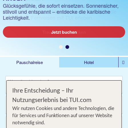
Das Abenteuer beginnt hier. Entdecke vielfältige
Glücksgefühle, die sofort einsetzen. Sonnensicher,
Reiseziele, z.B. Südafrika, Vietnam, USA oder die
stilvoll und entspannt – entdecke die karibische
Seychellen. Fernreisen mit TUI erleben.
Leichtigkeit.
Traumziele entdecken
Jetzt buchen
Pauschalreise
Hotel
DEALS
Flug
Ferienhaus
Mietwagen
Wo soll es hin gehen?
Kreuzfahrten
Rundreisen
Ausflüge
Camper
Ihre Entscheidung – Ihr
Privattransfer
Zusatzleistungen
Nutzungserlebnis bei TUI.com
Von wo?
Beliebig
Wir nutzen Cookies und andere Technologien, die
für Services und Funktionen auf unserer Website
Wann & wie lange?
notwendig sind.