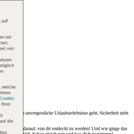
 auf
en wir
tzen,
se] von
alysen
 möglich
on
, welche
lehnen
Cookie-
 Ihrer
enn es um unvergessliche Urlaubserlebnisse geht. Sicherheit steht
ch
auf die
ik warten nur darauf, von dir entdeckt zu werden! Und wie ginge das
llen
 in aller Welt. Schau gleich rein und lass dich inspirieren!