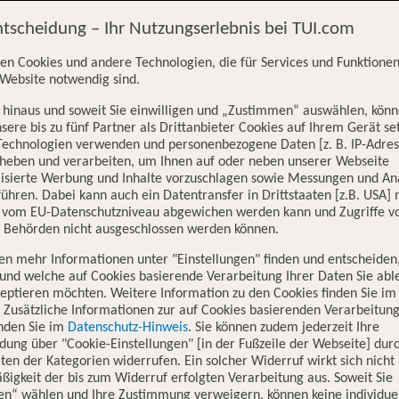
ntscheidung – Ihr Nutzungserlebnis bei TUI.com
en Cookies und andere Technologien, die für Services und Funktionen
Website notwendig sind.
hinaus und soweit Sie einwilligen und „Zustimmen“ auswählen, könn
sere bis zu fünf Partner als Drittanbieter Cookies auf Ihrem Gerät se
Technologien verwenden und personenbezogene Daten [z. B. IP-Adres
rheben und verarbeiten, um Ihnen auf oder neben unserer Webseite
lisierte Werbung und Inhalte vorzuschlagen sowie Messungen und An
ühren. Dabei kann auch ein Datentransfer in Drittstaaten [z.B. USA]
o vom EU-Datenschutzniveau abgewichen werden kann und Zugriffe v
n Behörden nicht ausgeschlossen werden können.
en mehr Informationen unter "Einstellungen" finden und entscheiden
und welche auf Cookies basierende Verarbeitung Ihrer Daten Sie ab
eptieren möchten. Weitere Information zu den Cookies finden Sie im
. Zusätzliche Informationen zur auf Cookies basierenden Verarbeitung
inden Sie im
Datenschutz-Hinweis
. Sie können zudem jederzeit Ihre
uer mitzunehmen. Während deines Urlaubs hast du die Qual der Wahl, w
dung über "Cookie-Einstellungen" [in der Fußzeile der Webseite] dur
ten der Kategorien widerrufen. Ein solcher Widerruf wirkt sich nicht 
igkeit der bis zum Widerruf erfolgten Verarbeitung aus. Soweit Sie
l hat viel zu bieten: Kultur, Land und Leute und die örtliche Kulinar
en“ wählen und Ihre Zustimmung verweigern, können keine individue
u deiner Reise hinzubuchen kannst? Entdecke jetzt unsere Ausflugsziele