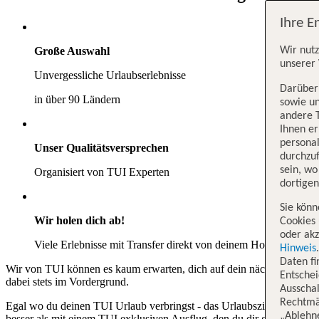
Ihre E
Wir nutz
Große Auswahl
unserer 
Unvergessliche Urlaubserlebnisse
Darüber 
in über 90 Ländern
sowie un
andere 
Ihnen e
persona
Unser Qualitätsversprechen
durchzuf
sein, w
Organisiert von TUI Experten
dortige
Sie könn
Wir holen dich ab!
Cookies 
oder akz
Viele Erlebnisse mit Transfer direkt von deinem Hotel
Hinweis
Daten f
Wir von TUI können es kaum erwarten, dich auf dein nächstes Abente
Entschei
dabei stets im Vordergrund.
Ausschal
Rechtmäß
Egal wo du deinen TUI Urlaub verbringst - das Urlaubsziel deiner Wah
„Ablehn
besser als mit einem TUI exklusiven Ausflug, den du dir ganz bequem z