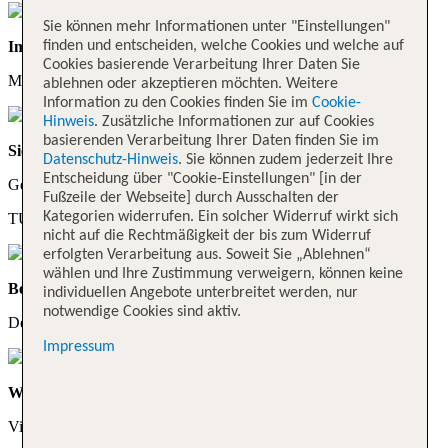
Sie können mehr Informationen unter "Einstellungen"
Immer für dich da
finden und entscheiden, welche Cookies und welche auf
Cookies basierende Verarbeitung Ihrer Daten Sie
Mit einem 24/7 Kundenservice
ablehnen oder akzeptieren möchten. Weitere
Information zu den Cookies finden Sie im
Cookie-
Hinweis
. Zusätzliche Informationen zur auf Cookies
basierenden Verarbeitung Ihrer Daten finden Sie im
Sicherheit
Datenschutz-Hinweis
. Sie können zudem jederzeit Ihre
Entscheidung über "Cookie-Einstellungen" [in der
Geprüfte Partner und
Fußzeile der Webseite] durch Ausschalten der
Kategorien widerrufen. Ein solcher Widerruf wirkt sich
TUI Qualitätssicherung
nicht auf die Rechtmäßigkeit der bis zum Widerruf
erfolgten Verarbeitung aus. Soweit Sie „Ablehnen“
wählen und Ihre Zustimmung verweigern, können keine
Behalte den Überblick
individuellen Angebote unterbreitet werden, nur
notwendige Cookies sind aktiv.
Deine Reise und Ausflüge mit der myTUI App
Impressum
Wir holen dich ab!
Viele Erlebnisse mit Transfer direkt von deinem Hotel