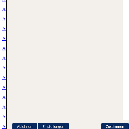
Ausflüge Dubai
Ausflüge Fuerteventura
Ausflüge Gran Canaria
Ausflüge Hurghada
Ausflüge Korfu
Ausflüge Kos
Ausflüge Kreta
Ausflüge Lanzarote
Ausflüge Madeira
Ausflüge Mallorca
Ausflüge Marsa Alam
Ausflüge Mauritius
Ausflüge Rhodos
Ablehnen
Einstellungen
Zustimmen