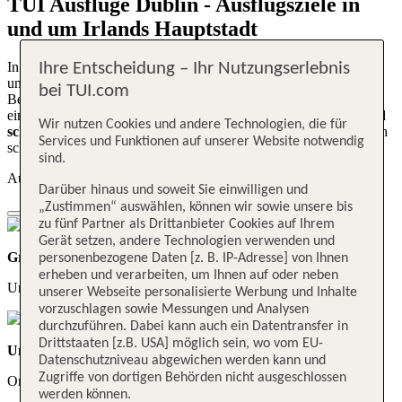
TUI Ausflüge Dublin - Ausflugsziele in
und um Irlands Hauptstadt
In Dublin erwarten dich zahlreiche Möglichkeiten für spannende
Ihre Entscheidung – Ihr Nutzungserlebnis
und abwechslungsreiche Ausflüge mit TUI. So werden zum
bei TUI.com
Beispiel ein geführter
Stadtrundgang mit einem Städte-Insider
,
eine
Whiskyverkostung
oder ein
Ausflug in die atemberaubend
Wir nutzen Cookies und andere Technologien, die für
schöne Natur
rund um Dublin deine Reise zu einem unvergesslich
Services und Funktionen auf unserer Website notwendig
schönen Erlebnis machen!
sind.
Ausflug buchen: Deine Vorteile auf einen Blick
Darüber hinaus und soweit Sie einwilligen und
„Zustimmen“ auswählen, können wir sowie unsere bis
zu fünf Partner als Drittanbieter Cookies auf Ihrem
Gerät setzen, andere Technologien verwenden und
Große Auswahl
personenbezogene Daten [z. B. IP-Adresse] von Ihnen
erheben und verarbeiten, um Ihnen auf oder neben
Urlaubserlebnisse in über 90 Ländern
unserer Webseite personalisierte Werbung und Inhalte
vorzuschlagen sowie Messungen und Analysen
durchzuführen. Dabei kann auch ein Datentransfer in
Drittstaaten [z.B. USA] möglich sein, wo vom EU-
Unser Qualitätsversprechen
Datenschutzniveau abgewichen werden kann und
Zugriffe von dortigen Behörden nicht ausgeschlossen
Organisiert von TUI Experten
werden können.