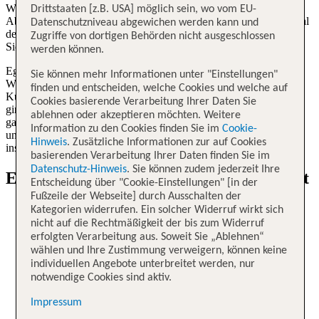
Wir von TUI können es kaum erwarten, dich auf dein nächstes
Drittstaaten [z.B. USA] möglich sein, wo vom EU-
Abenteuer mitzunehmen. Während deines Urlaubs hast du die Qual
Datenschutzniveau abgewichen werden kann und
der Wahl, wenn es um unvergessliche Urlaubserlebnisse geht.
Zugriffe von dortigen Behörden nicht ausgeschlossen
Sicherheit steht dabei stets im Vordergrund.
werden können.
Egal wo du deinen TUI Urlaub verbringst - das Urlaubsziel deiner
Sie können mehr Informationen unter "Einstellungen"
Wahl hat viel zu bieten: Kultur, Land und Leute und die örtliche
finden und entscheiden, welche Cookies und welche auf
Kulinarik warten nur darauf, von dir entdeckt zu werden! Und wie
Cookies basierende Verarbeitung Ihrer Daten Sie
ginge das besser als mit einem TUI exklusiven Ausflug, den du dir
ablehnen oder akzeptieren möchten. Weitere
ganz bequem zu deiner Reise hinzubuchen kannst? Entdecke jetzt
Information zu den Cookies finden Sie im
Cookie-
unsere Ausflugsziele in aller Welt. Schau gleich rein und lass dich
Hinweis
. Zusätzliche Informationen zur auf Cookies
inspirieren!
basierenden Verarbeitung Ihrer Daten finden Sie im
Datenschutz-Hinweis
. Sie können zudem jederzeit Ihre
Erlebnisse in den Metropolen dieser Welt
Entscheidung über "Cookie-Einstellungen" [in der
Fußzeile der Webseite] durch Ausschalten der
Rom. Kunst, Kultur und Geschichte, wohin das Auge
Kategorien widerrufen. Ein solcher Widerruf wirkt sich
reicht!
nicht auf die Rechtmäßigkeit der bis zum Widerruf
erfolgten Verarbeitung aus. Soweit Sie „Ablehnen“
wählen und Ihre Zustimmung verweigern, können keine
Rom
individuellen Angebote unterbreitet werden, nur
notwendige Cookies sind aktiv.
Kunst, Kultur und Geschichte, wohin das Auge reicht!
Impressum
Ausflüge Rom