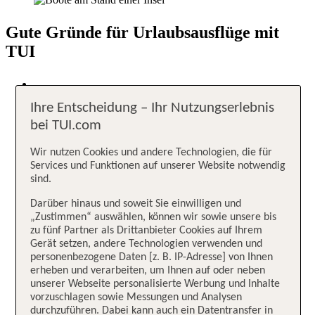
Gute Gründe für Urlaubsausflüge mit
TUI
Ihre Entscheidung – Ihr Nutzungserlebnis
Große Auswahl
bei TUI.com
Unvergessliche Urlaubserlebnisse
Wir nutzen Cookies und andere Technologien, die für
in über 90 Ländern
Services und Funktionen auf unserer Website notwendig
sind.
Unser Qualitätsversprechen
Darüber hinaus und soweit Sie einwilligen und
„Zustimmen“ auswählen, können wir sowie unsere bis
Organisiert von TUI Experten
zu fünf Partner als Drittanbieter Cookies auf Ihrem
Gerät setzen, andere Technologien verwenden und
personenbezogene Daten [z. B. IP-Adresse] von Ihnen
erheben und verarbeiten, um Ihnen auf oder neben
Wir holen dich ab!
unserer Webseite personalisierte Werbung und Inhalte
vorzuschlagen sowie Messungen und Analysen
Viele Erlebnisse mit Transfer direkt von deinem Hotel
durchzuführen. Dabei kann auch ein Datentransfer in