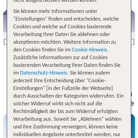
nicht ausgeschlossen werden können.
Sie können mehr Informationen unter
Gran Canaria
"Einstellungen" finden und entscheiden, welche
Cookies und welche auf Cookies basierende
Verarbeitung Ihrer Daten Sie ablehnen oder
akzeptieren möchten. Weitere Information zu
Previous
den Cookies finden Sie im
Cookie-Hinweis
.
Gran Canaria Angebote
Zusätzliche Informationen zur auf Cookies
basierenden Verarbeitung Ihrer Daten finden Sie
im
Datenschutz-Hinweis
. Sie können zudem
jederzeit Ihre Entscheidung über "Cookie-
Einstellungen" [in der Fußzeile der Webseite]
1 Woche Urlaub auf den Kanaren
durch Ausschalten der Kategorien widerrufen. Ein
inkl. Flug - Unsere TOP Angebote
solcher Widerruf wirkt sich nicht auf die
Rechtmäßigkeit der bis zum Widerruf erfolgten
Verarbeitung aus. Soweit Sie „Ablehnen“ wählen
und Ihre Zustimmung verweigern, können keine
individuellen Angebote unterbreitet werden, nur