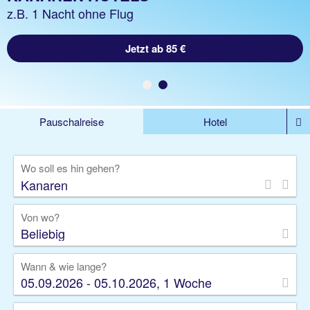
z.B. 1 Woche Hotel inkl. Flug
z.B. 1 Nacht ohne Flug
Jetzt ab 847 €
Jetzt ab 85 €
Pauschalreise
Hotel
DEALS
Flug
Ferienhaus
Mietwagen
Wo soll es hin gehen?
Kreuzfahrten
Rundreisen
Ausflüge
Camper
Privattransfer
Zusatzleistungen
Von wo?
Beliebig
Wann & wie lange?
05.09.2026 - 05.10.2026, 1 Woche