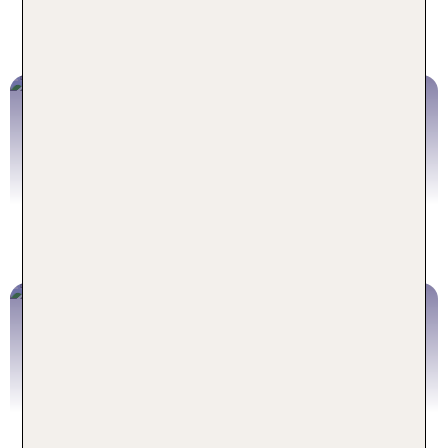
Anfi Tauro Golf auf Gran Canaria oder Costa
Teguise Golf auf Lanzarote.
Die Kanaren im Überblick:
So unterscheiden sich die 7 Inseln
Zum Artikel
Pssst!
Insidertipps für die Kanarischen Inseln von den
TUI Kollegen vor Ort
Zum Artikel