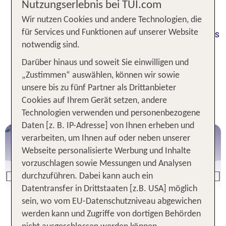
Nutzungserlebnis bei TUI.com
Vielzahl von Freizeitaktivitäten. Sie sind überaus
vielseitig, weshalb Du ganz nach Deinen
Wir nutzen Cookies und andere Technologien, die
persönlichen Urlaubswünschen entscheidest, ob es
für Services und Funktionen auf unserer Website
Dich für einen Urlaub auf den Kanaren nach El
notwendig sind.
Hierro oder auf eine belebtere Insel wie Teneriffa
Darüber hinaus und soweit Sie einwilligen und
zieht.
„Zustimmen“ auswählen, können wir sowie
unsere bis zu fünf Partner als Drittanbieter
Cookies auf Ihrem Gerät setzen, andere
Beliebte Kanarische Inseln
Technologien verwenden und personenbezogene
Daten [z. B. IP-Adresse] von Ihnen erheben und
La Palma
verarbeiten, um Ihnen auf oder neben unserer
Webseite personalisierte Werbung und Inhalte
vorzuschlagen sowie Messungen und Analysen
durchzuführen. Dabei kann auch ein
Previous
Datentransfer in Drittstaaten [z.B. USA] möglich
La Palma Angebote
sein, wo vom EU-Datenschutzniveau abgewichen
werden kann und Zugriffe von dortigen Behörden