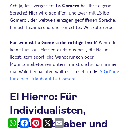
Ach ja, fast vergessen:
La Gomera
hat ihre eigene
Sprache! Hier wird gepfiffen, und zwar mit „Silbo
Gomero“, der weltweit einzigen gepfiffenen Sprache.
Einfach faszinierend und ein echtes Weltkulturerbe.
Für wen ist La Gomera die richtige Insel?
Wenn du
keine Lust auf Massentourismus hast, die Natur
liebst, gern sportliche Wanderungen oder
Mountainbiketouren unternimmst und schon immer
mal Wale beobachten wolltest. Lesetipp:
►
5 Gründe
für einen Urlaub auf La Gomera
El Hierro: Für
Individualisten,
Naturliebhaber und
WhatsApp
Facebook
Pinterest
X
Email