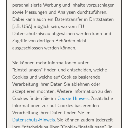
personalisierte Werbung und Inhalte vorzuschlagen
sowie Messungen und Analysen durchzuführen.
Dabei kann auch ein Datentransfer in Drittstaaten
[z.B. USA] möglich sein, wo vom EU-
Datenschutzniveau abgewichen werden kann und
Zugriffe von dortigen Behörden nicht
ausgeschlossen werden können.
La Gomera: Aussteigerinsel mit wunderschöner Natur,
El 
Wanderwegen, Möglichkeiten zur Walbeobachtung
Mas
Sie können mehr Informationen unter
urs
"Einstellungen" finden und entscheiden, welche
Cookies und welche auf Cookies basierende
Gran Canaria: Die
Verarbeitung Ihrer Daten Sie ablehnen oder
akzeptieren möchten. Weitere Information zu den
Insel für
Cookies finden Sie im
Cookie-Hinweis
. Zusätzliche
Informationen zur auf Cookies basierenden
Sonnenanbeter,
Verarbeitung Ihrer Daten finden Sie im
Datenschutz-Hinweis
. Sie können zudem jederzeit
Nachtschwärmer und
Ihre Entscheidung über "Cookie-Einstellungen" [in