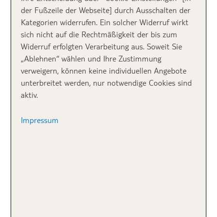
der Fußzeile der Webseite] durch Ausschalten der
Naturentdecker
Kategorien widerrufen. Ein solcher Widerruf wirkt
sich nicht auf die Rechtmäßigkeit der bis zum
Gran Canaria
ist ein Urlaubsparadies, das wirklich für
Widerruf erfolgten Verarbeitung aus. Soweit Sie
alle passt. In der Hauptstadt Las Palmas geht’s bunt
„Ablehnen“ wählen und Ihre Zustimmung
und abwechslungsreich zu. Wenn du Lust auf
verweigern, können keine individuellen Angebote
Shoppen und Flanieren hast, ab in die
Calle Mayor
unterbreitet werden, nur notwendige Cookies sind
de Triana
, hier reiht sich ein Geschäft ans nächste.
aktiv.
Genieße eine kleine Auszeit in einem der charmanten
Cafés und beobachte das Treiben. Die historische
Impressum
Altstadt Vegueta
ist besonders schön mit ihren
kopfsteingepflasterten Gassen. Und wenn du
zwischendurch eine Abkühlung brauchst: Die
Playa
de Las Canteras
bietet zahlreiche Bade- und
Wassersportmöglichkeiten.