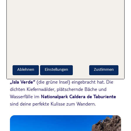
grandiose Schauspiel der
Milchstraße – ohne einen
einzigen Lichtfleck, der das Bild
stört.
Aber La Palma hat noch mehr zu bieten als einen
grandiosen Blick in den Himmel. Die Insel ist auch
ein echtes Naturparadies. Rund 40 % der Fläche sind
Ablehnen
Einstellungen
Zustimmen
von üppigen Wäldern bedeckt, was ihr den Namen
„Isla Verde“
(die grüne Insel) eingebracht hat. Die
dichten Kiefernwälder, plätschernde Bäche und
Wasserfälle im
Nationalpark Caldera de Taburiente
sind deine perfekte Kulisse zum Wandern.