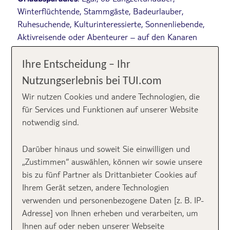
Winterflüchtende, Stammgäste, Badeurlauber,
Ruhesuchende, Kulturinteressierte, Sonnenliebende,
Aktivreisende oder Abenteurer – auf den Kanaren
fühlen sich alle wohl. Jede Insel hat ihren ganz
eigenen Charme und keine gleicht der anderen. Aber
Ihre Entscheidung – Ihr
welche der sieben Inseln ist eigentlich die richtige für
Nutzungserlebnis bei TUI.com
dich? Lass dich inspirieren und finde heraus, welche
Wir nutzen Cookies und andere Technologien, die
Kanareninsel am besten zu deinen Urlaubsträumen
für Services und Funktionen auf unserer Website
passt!
notwendig sind.
Kanaren-Quizz:
Mach den Schnelltest: Beantworte 6
Darüber hinaus und soweit Sie einwilligen und
Fragen und erfahre, welche Kanareninsel am besten
„Zustimmen“ auswählen, können wir sowie unsere
zu deiner Persönlichkeit und Vorlieben passt! ►
Teste
bis zu fünf Partner als Drittanbieter Cookies auf
dich! Welche der Kanarischen Inseln passt zu dir?
Ihrem Gerät setzen, andere Technologien
verwenden und personenbezogene Daten [z. B. IP-
Adresse] von Ihnen erheben und verarbeiten, um
Ihnen auf oder neben unserer Webseite