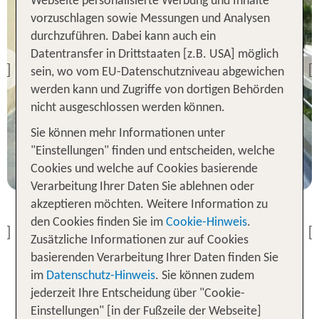
Webseite personalisierte Werbung und Inhalte
vorzuschlagen sowie Messungen und Analysen
durchzuführen. Dabei kann auch ein
Maspalomas
Datentransfer in Drittstaaten [z.B. USA] möglich
Los Jardines del Cura
sein, wo vom EU-Datenschutzniveau abgewichen
Previous
Maspalomas
100 % Weiterempfehlung
werden kann und Zugriffe von dortigen Behörden
Tusity ONE
nicht ausgeschlossen werden können.
statt
100 % Weiterempfehlung
7 Nächte, Ü, Ap
803 €
Sie können mehr Informationen unter
statt
"Einstellungen" finden und entscheiden, welche
p.P. ab 583 €
7 Nächte, Ü, Ap
771 €
Cookies und welche auf Cookies basierende
Verarbeitung Ihrer Daten Sie ablehnen oder
p.P. ab 546 €
akzeptieren möchten. Weitere Information zu
den Cookies finden Sie im
Cookie-Hinweis
.
Previous
Zusätzliche Informationen zur auf Cookies
basierenden Verarbeitung Ihrer Daten finden Sie
im
Datenschutz-Hinweis
. Sie können zudem
Unvergessliche Stranderlebnisse
jederzeit Ihre Entscheidung über "Cookie-
auf Pauschalreisen nach
Einstellungen" [in der Fußzeile der Webseite]