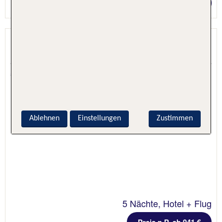
Preis p.P. ab 1036 €
Riu Gran Canaria
Maspalomas, Gran Canaria, Spanien
5.6 - 96 % Weiterempfehlung
Ablehnen
Einstellungen
Zustimmen
5 Nächte, Hotel + Flug