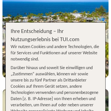
Maspalomas
Ihre Entscheidung – Ihr
Riu Gran Canaria
Previous
Nutzungserlebnis bei TUI.com
96 % Weiterempfehlung
Wir nutzen Cookies und andere Technologien, die
statt
für Services und Funktionen auf unserer Website
7 Nächte, AI, DZ
1425 €
notwendig sind.
p.P. ab 1240 €
Darüber hinaus und soweit Sie einwilligen und
„Zustimmen“ auswählen, können wir sowie
unsere bis zu fünf Partner als Drittanbieter
Cookies auf Ihrem Gerät setzen, andere
Technologien verwenden und personenbezogene
Daten [z. B. IP-Adresse] von Ihnen erheben und
verarbeiten, um Ihnen auf oder neben unserer