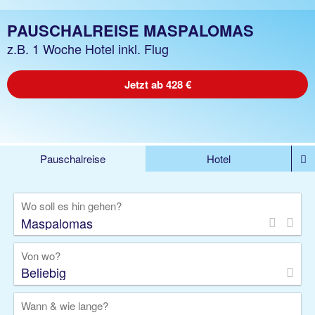
PAUSCHALREISE MASPALOMAS
z.B. 1 Woche Hotel inkl. Flug
Jetzt ab 428 €
Pauschalreise
Hotel
DEALS
Flug
Ferienhaus
Mietwagen
Wo soll es hin gehen?
Kreuzfahrten
Rundreisen
Ausflüge
Camper
Privattransfer
Zusatzleistungen
Von wo?
Beliebig
Wann & wie lange?