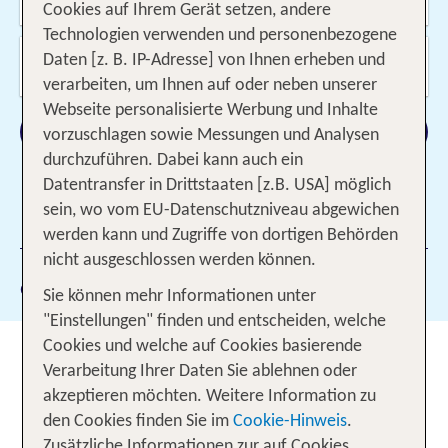
09.09.2026 - 09.10.2026, 1 Woche
Cookies auf Ihrem Gerät setzen, andere
Technologien verwenden und personenbezogene
Wer reist mit?
Daten [z. B. IP-Adresse] von Ihnen erheben und
2 Erwachsene
verarbeiten, um Ihnen auf oder neben unserer
Webseite personalisierte Werbung und Inhalte
Suchen
vorzuschlagen sowie Messungen und Analysen
durchzuführen. Dabei kann auch ein
Datentransfer in Drittstaaten [z.B. USA] möglich
sein, wo vom EU-Datenschutzniveau abgewichen
1 Filter hinzugefügt
werden kann und Zugriffe von dortigen Behörden
nicht ausgeschlossen werden können.
Gewählte Filter:
Puerto de Mogán
Sie können mehr Informationen unter
"Einstellungen" finden und entscheiden, welche
Cookies und welche auf Cookies basierende
Puerto de Mogán: Reisen
Verarbeitung Ihrer Daten Sie ablehnen oder
inklusive Flug und Transfer
akzeptieren möchten. Weitere Information zu
den Cookies finden Sie im
Cookie-Hinweis
.
Buche jetzt auf tui.com Deine
Pauschalreise
Zusätzliche Informationen zur auf Cookies