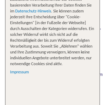
und schon geht es
inklusive Flug und Transfer
basierenden Verarbeitung Ihrer Daten finden Sie
los: Die Vorfreude kann für Dich direkt beginnen -
im
Datenschutz-Hinweis
. Sie können zudem
ganz
! Ein
ohne weiteren Organisationsaufwand
jederzeit Ihre Entscheidung über "Cookie-
Urlaub in dem an der Südküste von Gran Canaria
Einstellungen" [in der Fußzeile der Webseite]
gelegenen Puerto de Mogán ist ideal für Reisende,
durch Ausschalten der Kategorien widerrufen. Ein
die eine erholsame Auszeit vom Alltag suchen.
solcher Widerruf wirkt sich nicht auf die
Immer mehr Urlauber entdecken den Charme und
Rechtmäßigkeit der bis zum Widerruf erfolgten
die natürliche Schönheit der Destination für sich.
Verarbeitung aus. Soweit Sie „Ablehnen“ wählen
Mit der wachsenden touristischen Bedeutung von
und Ihre Zustimmung verweigern, können keine
Puerto de Mogán seit den 1980er Jahren erfolgte
individuellen Angebote unterbreitet werden, nur
auch eine behutsame Erweiterung des einstigen
notwendige Cookies sind aktiv.
Fischerdorfs. Heute ist Puerto de Mogán ein
Impressum
zauberhafter Urlaubsort mit modernem Flair, in dem
der idyllische Charakter überall zu spüren ist.
Hochhäuser und Bettenburgen gibt es hier nicht,
dafür aber blumengeschmückte Gassen,
malerische Kanäle und zahlreiche Brücken. Dies
hat dem Ort den Beinamen „Klein Venedig“