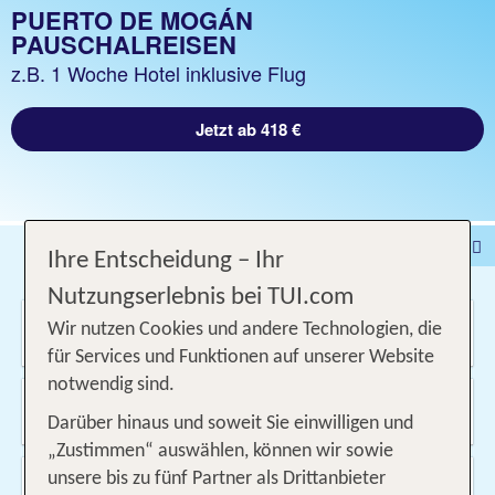
PUERTO DE MOGÁN
PAUSCHALREISEN
z.B. 1 Woche Hotel inklusive Flug
Jetzt ab 418 €
Pauschalreise
Hotel
Ihre Entscheidung – Ihr
DEALS
Flug
Ferienhaus
Mietwagen
Nutzungserlebnis bei TUI.com
Wo soll es hin gehen?
Kreuzfahrten
Rundreisen
Ausflüge
Camper
Wir nutzen Cookies und andere Technologien, die
für Services und Funktionen auf unserer Website
Privattransfer
Zusatzleistungen
notwendig sind.
Von wo?
Beliebig
Darüber hinaus und soweit Sie einwilligen und
„Zustimmen“ auswählen, können wir sowie
Wann & wie lange?
unsere bis zu fünf Partner als Drittanbieter