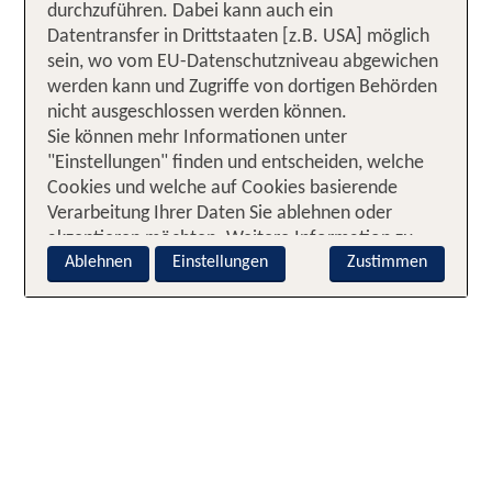
durchzuführen. Dabei kann auch ein
Datentransfer in Drittstaaten [z.B. USA] möglich
sein, wo vom EU-Datenschutzniveau abgewichen
werden kann und Zugriffe von dortigen Behörden
nicht ausgeschlossen werden können.
Sie können mehr Informationen unter
"Einstellungen" finden und entscheiden, welche
Cookies und welche auf Cookies basierende
Verarbeitung Ihrer Daten Sie ablehnen oder
akzeptieren möchten. Weitere Information zu
Ablehnen
Einstellungen
Zustimmen
den Cookies finden Sie im
Cookie-Hinweis
.
Zusätzliche Informationen zur auf Cookies
basierenden Verarbeitung Ihrer Daten finden Sie
im
Datenschutz-Hinweis
. Sie können zudem
jederzeit Ihre Entscheidung über "Cookie-
Einstellungen" [in der Fußzeile der Webseite]
durch Ausschalten der Kategorien widerrufen. Ein
solcher Widerruf wirkt sich nicht auf die
Rechtmäßigkeit der bis zum Widerruf erfolgten
Verarbeitung aus. Soweit Sie „Ablehnen“ wählen