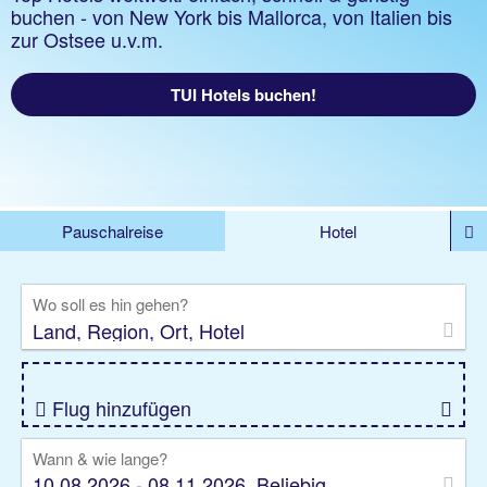
buchen - von New York bis Mallorca, von Italien bis
zur Ostsee u.v.m.
TUI Hotels buchen!
Pauschalreise
Hotel
DEALS
Flug
Ferienhaus
Mietwagen
Wo soll es hin gehen?
Kreuzfahrten
Rundreisen
Ausflüge
Camper
Privattransfer
Zusatzleistungen
Flug hinzufügen
Wann & wie lange?
10.08.2026 - 08.11.2026, Beliebig