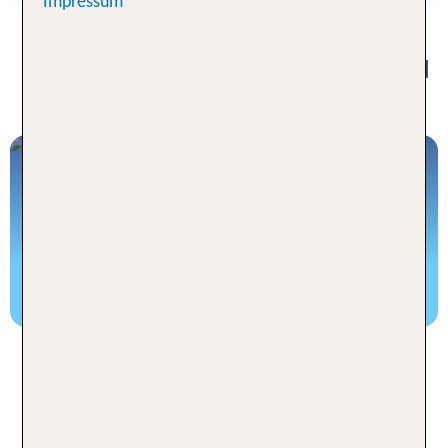
Impressum
Neu: Jetzt Bahnanreise und Hotel
im Paket buchen!
Hotel mit Bahnanreise buchen
Dein Hotel buchen in den Top
Zielen in Deutschland