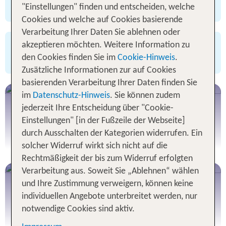
stornierbar
alle Infos
"Einstellungen" finden und entscheiden, welche
Cookies und welche auf Cookies basierende
Verarbeitung Ihrer Daten Sie ablehnen oder
kostenloser Storno bis 18 Uhr am Anreisetag
akzeptieren möchten. Weitere Information zu
für zahlreiche Angebote
den Cookies finden Sie im
Cookie-Hinweis
.
Zusätzliche Informationen zur auf Cookies
basierenden Verarbeitung Ihrer Daten finden Sie
Last Minute Sale
im
Datenschutz-Hinweis
. Sie können zudem
jederzeit Ihre Entscheidung über "Cookie-
Urlaub bis zu 50% günstiger
Einstellungen" [in der Fußzeile der Webseite]
Jetzt entdecken
durch Ausschalten der Kategorien widerrufen. Ein
solcher Widerruf wirkt sich nicht auf die
Rechtmäßigkeit der bis zum Widerruf erfolgten
Verarbeitung aus. Soweit Sie „Ablehnen“ wählen
Kinder übernachten kostenlos!
und Ihre Zustimmung verweigern, können keine
Bei eigener Anreise in Deutschland, Italien,
individuellen Angebote unterbreitet werden, nur
Österreich uvm.
notwendige Cookies sind aktiv.
Jetzt buchen