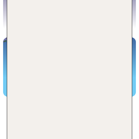
Neu bei TUI
Zum Neueröffnungen Artikel
Warum Gästebewertungen so wichtig
sind
Die Top 100 der besten Hotels weltweit
Zum Top 100 Hotels weltweit Artikel
Häufige Fragen zum Urlaub im
Hotel