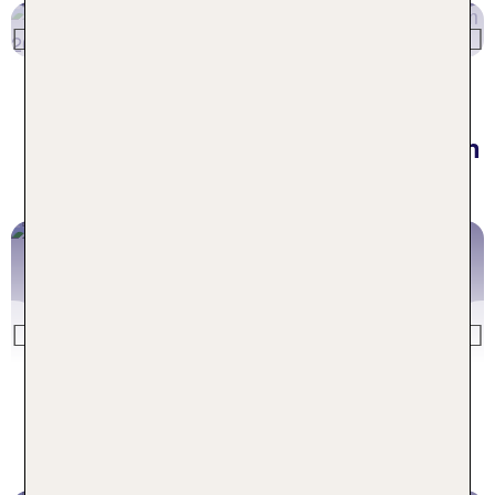
Nordsee entdecken
Nordsee
Previous
Die beliebtesten Hotelangebote in
den schönsten Reisezielen
Österreich
Previous
Österreich Angebote