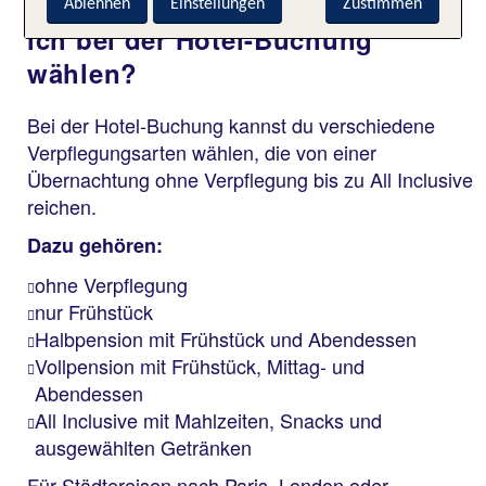
Welche Verpflegungsarten kann
Ablehnen
Einstellungen
Zustimmen
ich bei der Hotel-Buchung
wählen?
Bei der Hotel-Buchung kannst du verschiedene
Verpflegungsarten wählen, die von einer
Übernachtung ohne Verpflegung bis zu All Inclusive
reichen.
Dazu gehören:
ohne Verpflegung
nur Frühstück
Halbpension mit Frühstück und Abendessen
Vollpension mit Frühstück, Mittag- und
Abendessen
All Inclusive mit Mahlzeiten, Snacks und
ausgewählten Getränken
Für Städtereisen nach Paris, London oder