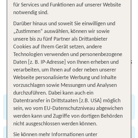
für Services und Funktionen auf unserer Website
Rundreise durch Europa – bei TUI kannst du dein
notwendig sind.
Hotel ganz einfach auch ohne Flug buchen.
Entdecke eine große Auswahl an Hotels in
Darüber hinaus und soweit Sie einwilligen und
beliebten Städten und Urlaubsregionen in
„Zustimmen“ auswählen, können wir sowie
Deutschland und Europa und gestalte deine Reise
unsere bis zu fünf Partner als Drittanbieter
flexibel nach deinen eigenen Plänen. Auf deiner
Cookies auf Ihrem Gerät setzen, andere
Reise begleiten dich die bekannten Vorteile eines
Technologien verwenden und personenbezogene
TUI Urlaubs, u.a.flexible Stornomöglichkeiten dank
Daten [z. B. IP-Adresse] von Ihnen erheben und
Flextarif. Für alle, die unabhängig reisen und
verarbeiten, um Ihnen auf oder neben unserer
trotzdem auf Sicherheit und Komfort setzen
Webseite personalisierte Werbung und Inhalte
möchten.
vorzuschlagen sowie Messungen und Analysen
durchzuführen. Dabei kann auch ein
mehr als 59.000 Hotels weltweit
Datentransfer in Drittstaaten [z.B. USA] möglich
bestes Preis-Leistungs-Verhältnis
sein, wo vom EU-Datenschutzniveau abgewichen
werden kann und Zugriffe von dortigen Behörden
nicht ausgeschlossen werden können.
Reisen nach der Buchung 3 Tage kostenlos
Sie können mehr Informationen unter