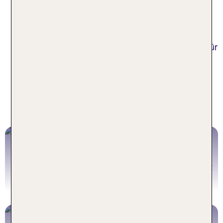
100 Hotels: TUI prämiert die von unseren Gästen
am besten bewerteten 100 Hotels - die
ausgezeichneten erkennst du am Signet in der
Hotelbeschreibung. Oder die
TUI Hotelmarken?
Für
jeden Urlaubstyp, das passende Hotel.
Hotel Inspiration aus dem TUI
Reiseblog
Apartmenturlaub mit TUI TIME TO
SMILE
Modernes Design und hochwertiger Wohnkomfort
Zum Apartmenturlaub Artikel
Neueröffnungen und Renovierungen