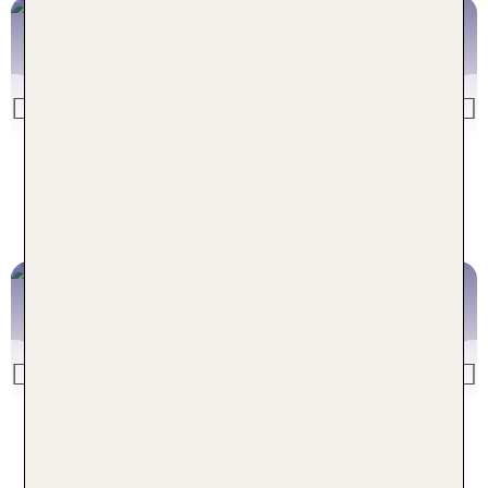
Mallorca
Previous
Mallorca Angebote
Spanien
Previous
Spanien Angebote