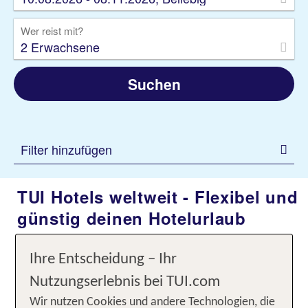
Wer reist mit?
2 Erwachsene
Suchen
Filter hinzufügen
TUI Hotels weltweit - Flexibel und
günstig deinen Hotelurlaub
buchen
Ihre Entscheidung – Ihr
Ob Städtetrip in Deutschland, entspannter
Nutzungserlebnis bei TUI.com
Wellnessurlaub an der Nord- oder Ostsee, Auszeit
Wir nutzen Cookies und andere Technologien, die
in den Bergen oder als Teil einer individuellen