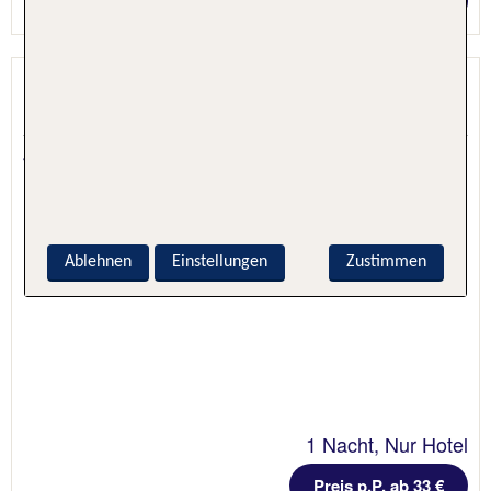
Preis p.P. ab 53 €
Ibis Paris Alésia Montparnasse
Paris, Paris & Umgebung, Frankreich
4.6 - 99 % Weiterempfehlung
Ablehnen
Einstellungen
Zustimmen
1 Nacht, Nur Hotel
Preis p.P. ab 33 €