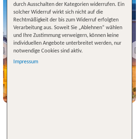
durch Ausschalten der Kategorien widerrufen. Ein
solcher Widerruf wirkt sich nicht auf die
Rechtmäßigkeit der bis zum Widerruf erfolgten
Verarbeitung aus. Soweit Sie „Ablehnen“ wählen
Paris
und Ihre Zustimmung verweigern, können keine
Hôtel Burdigala by Inwood
individuellen Angebote unterbreitet werden, nur
Hotels
notwendige Cookies sind aktiv.
Previous
100 % Weiterempfehlung
Impressum
2 Nächte, Ü, XX
p.P. ab 205 €
Erkunde die Metropole
Frankreichs von deinem Hotel in