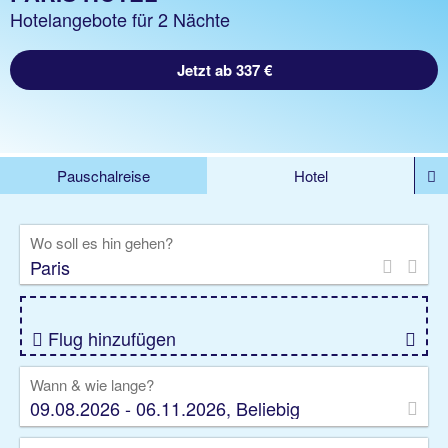
Hotelangebote für 2 Nächte
Jetzt ab 337 €
Pauschalreise
Hotel
DEALS
Flug
Ferienhaus
Mietwagen
Wo soll es hin gehen?
Kreuzfahrten
Rundreisen
Ausflüge
Camper
Privattransfer
Zusatzleistungen
Flug hinzufügen
Wann & wie lange?
09.08.2026 - 06.11.2026, Beliebig