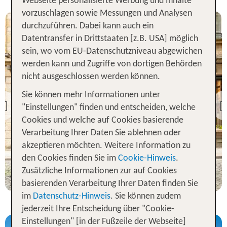
Webseite personalisierte Werbung und Inhalte
vorzuschlagen sowie Messungen und Analysen
durchzuführen. Dabei kann auch ein
Datentransfer in Drittstaaten [z.B. USA] möglich
sein, wo vom EU-Datenschutzniveau abgewichen
werden kann und Zugriffe von dortigen Behörden
nicht ausgeschlossen werden können.
Paris
Sie können mehr Informationen unter
Hotel des Marins
"Einstellungen" finden und entscheiden, welche
Previous
100 % Weiterempfehlung
Cookies und welche auf Cookies basierende
Verarbeitung Ihrer Daten Sie ablehnen oder
akzeptieren möchten. Weitere Information zu
2 Nächte, Ü, XX
den Cookies finden Sie im
Cookie-Hinweis
.
p.P. ab 87 €
Zusätzliche Informationen zur auf Cookies
basierenden Verarbeitung Ihrer Daten finden Sie
im
Datenschutz-Hinweis
. Sie können zudem
jederzeit Ihre Entscheidung über "Cookie-
Einstellungen" [in der Fußzeile der Webseite]