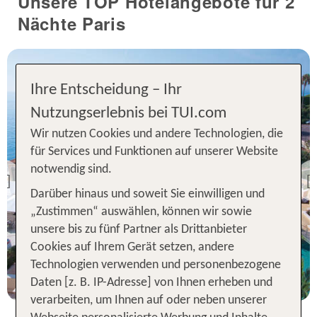
Unsere TOP Hotelangebote für 2
Nächte Paris
Ihre Entscheidung – Ihr
Nutzungserlebnis bei TUI.com
Wir nutzen Cookies und andere Technologien, die
Paris
für Services und Funktionen auf unserer Website
Monte-Carlo Bay Hotel &
notwendig sind.
Resort
Previous
Darüber hinaus und soweit Sie einwilligen und
100 % Weiterempfehlung
„Zustimmen“ auswählen, können wir sowie
unsere bis zu fünf Partner als Drittanbieter
2 Nächte, Ü, XX
Cookies auf Ihrem Gerät setzen, andere
Technologien verwenden und personenbezogene
p.P. ab 322 €
Daten [z. B. IP-Adresse] von Ihnen erheben und
verarbeiten, um Ihnen auf oder neben unserer