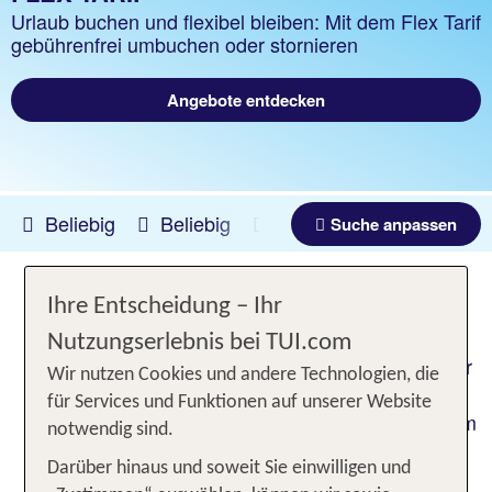
Urlaub buchen und flexibel bleiben: Mit dem Flex Tarif
gebührenfrei umbuchen oder stornieren
Angebote entdecken
Beliebig
Beliebig
12.08.2026 -
09.08.2027
Suche anpassen
Ihre Entscheidung – Ihr
Jetzt upgraden auf den Flex Tarif
Nutzungserlebnis bei TUI.com
Flexibel und entspannt in den Urlaub: Sichere dir
Wir nutzen Cookies und andere Technologien, die
mit dem
die Option, bis
Flex Tarif Upgrade
für Services und Funktionen auf unserer Website
einschließlich 15 bzw. 29 Tage vor Anreise bequem
notwendig sind.
umzubuchen oder zu stornieren. Mallorca,
Darüber hinaus und soweit Sie einwilligen und
Kanaren, Griechenland, Türkei, Ägypten,