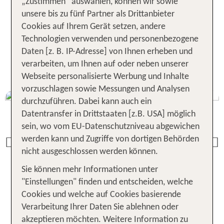
„Zustimmen“ auswählen, können wir sowie
Deutschland, Österreich, Italien und viele weitere
unsere bis zu fünf Partner als Drittanbieter
Urlaubsziele sind mit dem Flex Tarif buchbar.
Cookies auf Ihrem Gerät setzen, andere
Technologien verwenden und personenbezogene
Daten [z. B. IP-Adresse] von Ihnen erheben und
DEINE VORTEILE
AUF EINEN
verarbeiten, um Ihnen auf oder neben unserer
BLICK
Webseite personalisierte Werbung und Inhalte
vorzuschlagen sowie Messungen und Analysen
durchzuführen. Dabei kann auch ein
Datentransfer in Drittstaaten [z.B. USA] möglich
sein, wo vom EU-Datenschutzniveau abgewichen
werden kann und Zugriffe von dortigen Behörden
Previous
nicht ausgeschlossen werden können.
Sie können mehr Informationen unter
"Einstellungen" finden und entscheiden, welche
Cookies und welche auf Cookies basierende
Verarbeitung Ihrer Daten Sie ablehnen oder
Die beliebtesten Reiseziele mit
akzeptieren möchten. Weitere Information zu